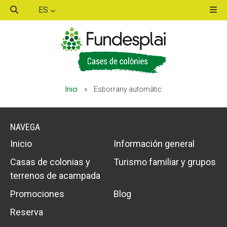
ES
ACTIVITATS D'ESTIU
ACTIVITATS D'ESTIU
Inici
»
Esborrany automàtic
MÓN ESCOLAR
MÓN ESCOLAR
NAVEGA
ALBERG CENTRE ESPLAI
ALBERG CENTRE ESPLAI
Inicio
Información general
Casas de colonias y
Turismo familiar y grupos
terrenos de acampada
FORMACIÓ
FORMACIÓ
Promociones
Blog
Reserva
CASES DE COLÒNIES
CASES DE COLÒNIES