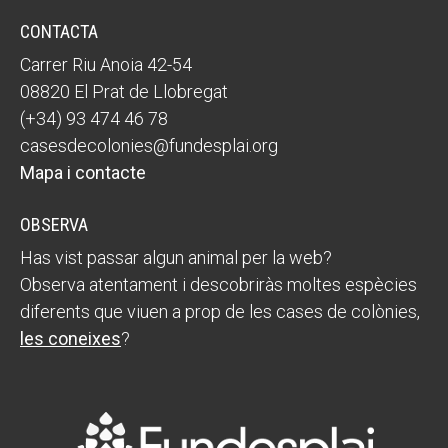
CONTACTA
Carrer Riu Anoia 42-54
ACCIÓ SOCIAL I JOVES
ACCIÓ SOCIAL I JOVES
08820 El Prat de Llobregat
(+34) 93 474 46 78
casesdecolonies@fundesplai.org
ESPLAIS
ESPLAIS
Mapa i contacte
OBSERVA
SUPORT TERCER SECTOR
SUPORT TERCER SECTOR
Has vist passar algun animal per la web?
Observa atentament i descobriràs moltes espècies
diferents que viuen a prop de les cases de colònies,
les coneixes
?