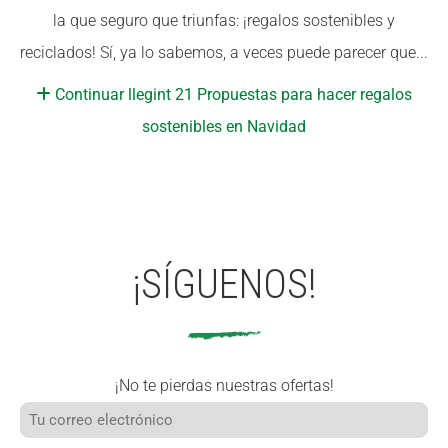
la que seguro que triunfas: ¡regalos sostenibles y
CONEIX FUNDESPLAI
CONEIX FUNDESPLAI
reciclados! Sí, ya lo sabemos, a veces puede parecer que...
La Fundació
La Fundació
Continuar llegint 21 Propuestas para hacer regalos
L'equip
L'equip
sostenibles en Navidad
Missió i valors
Missió i valors
Els comptes clars
Els comptes clars
Memòria d'activitats
Memòria d'activitats
Proposta educativa
Proposta educativa
¡SÍGUENOS!
ACTUALITAT
ACTUALITAT
Notícies
Notícies
¡No te pierdas nuestras ofertas!
Butlletins
Butlletins
Diari de la Fundació
Diari de la Fundació