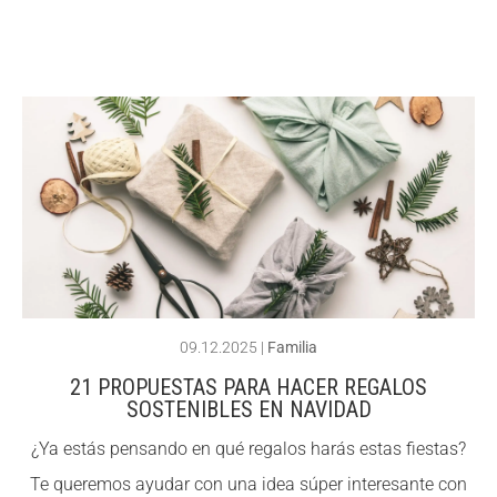
ACCIÓ SOCIAL I JOVES
ACCIÓ SOCIAL I JOVES
ESPLAIS
ESPLAIS
SUPORT TERCER SECTOR
SUPORT TERCER SECTOR
09.12.2025
|
Familia
21 PROPUESTAS PARA HACER REGALOS
SOSTENIBLES EN NAVIDAD
¿Ya estás pensando en qué regalos harás estas fiestas?
Te queremos ayudar con una idea súper interesante con