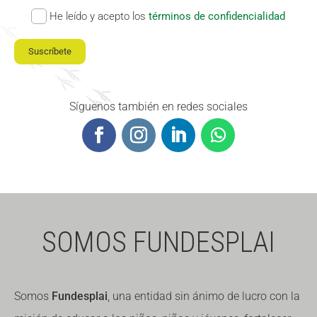
He leído y acepto los
términos de confidencialidad
Fundesplai als mitjans
Fundesplai als mitjans
Xarxes socials
Xarxes socials
Suscríbete
COL·LABORA
COL·LABORA
Síguenos también en redes sociales
Fes voluntariat
Fes voluntariat
Fes un donatiu
Fes un donatiu
Treballa amb nosaltres
Treballa amb nosaltres
SOMOS FUNDESPLAI
Somos
Fundesplai
, una entidad sin ánimo de lucro con la