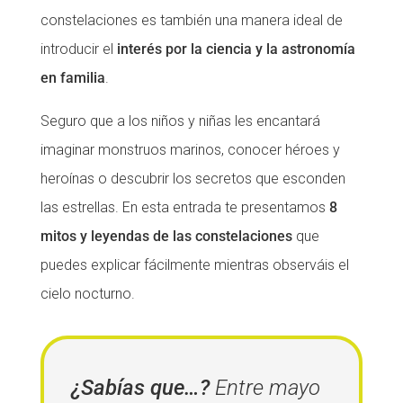
constelaciones es también una manera ideal de
Fundesplai als mitjans
Fundesplai als mitjans
introducir el
interés por la ciencia y la astronomía
Xarxes socials
Xarxes socials
en familia
.
COL·LABORA
COL·LABORA
Seguro que a los niños y niñas les encantará
imaginar monstruos marinos, conocer héroes y
Fes voluntariat
Fes voluntariat
heroínas o descubrir los secretos que esconden
Fes un donatiu
Fes un donatiu
las estrellas. En esta entrada te presentamos
8
Treballa amb nosaltres
Treballa amb nosaltres
mitos y leyendas de las constelaciones
que
puedes explicar fácilmente mientras observáis el
cielo nocturno.
¿Sabías que…?
Entre mayo