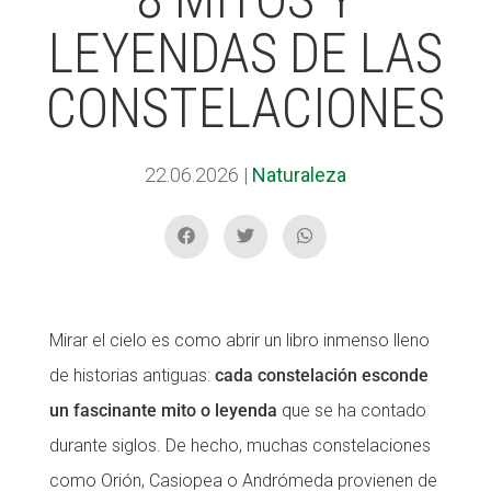
LEYENDAS DE LAS
ACCIÓ SOCIAL I JOVES
ACCIÓ SOCIAL I JOVES
CONSTELACIONES
ESPLAIS
ESPLAIS
22.06.2026
|
Naturaleza
SUPORT TERCER SECTOR
SUPORT TERCER SECTOR
Mirar el cielo es como abrir un libro inmenso lleno
de historias antiguas:
cada constelación esconde
un fascinante mito o leyenda
que se ha contado
durante siglos. De hecho, muchas constelaciones
como Orión, Casiopea o Andrómeda provienen de