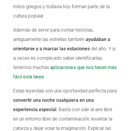
mitos griegos y todavía hoy forman parte de la
CONEIX FUNDESPLAI
CONEIX FUNDESPLAI
cultura popular.
La Fundació
La Fundació
Además de servir para contar historias,
L'equip
L'equip
antiguamente las estrellas también
ayudaban a
Missió i valors
Missió i valors
orientarse y a marcar las estaciones
del año. Y si
Els comptes clars
Els comptes clars
a veces es complicado saber identificarlas,
tenemos muchas
aplicaciones que nos hacen más
Memòria d'activitats
Memòria d'activitats
fácil esta tarea.
Proposta educativa
Proposta educativa
Estas leyendas son una oportunidad perfecta para
ACTUALITAT
ACTUALITAT
convertir una noche cualquiera en una
Notícies
Notícies
experiencia especial
. Basta con salir al aire libre
Butlletins
Butlletins
en un entorno libre de contaminación, levantar la
cabeza y dejar volar la imaginación. Explicar las
Diari de la Fundació
Diari de la Fundació