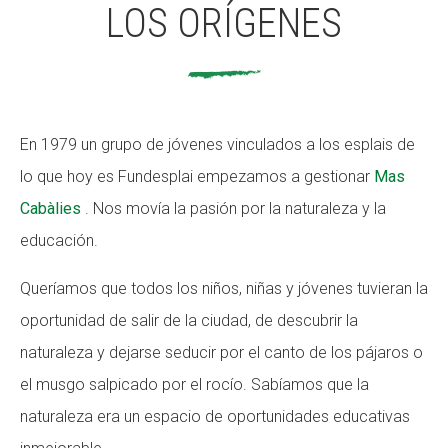
LOS ORÍGENES
ACCIÓ SOCIAL I JOVES
ACCIÓ SOCIAL I JOVES
En 1979 un grupo de jóvenes vinculados a los esplais de
ESPLAIS
ESPLAIS
lo que hoy es Fundesplai empezamos a gestionar
Mas
Cabàlies
. Nos movía la pasión por la naturaleza y la
SUPORT TERCER SECTOR
SUPORT TERCER SECTOR
educación.
Queríamos que todos los niños, niñas y jóvenes tuvieran la
oportunidad de salir de la ciudad, de descubrir la
naturaleza y dejarse seducir por el canto de los pájaros o
el musgo salpicado por el rocío. Sabíamos que la
naturaleza era un espacio de oportunidades educativas