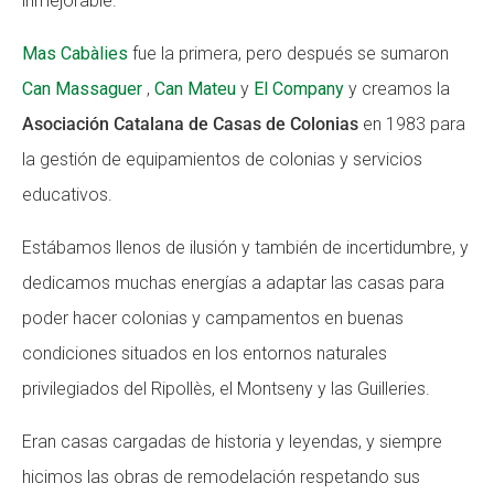
inmejorable.
CONEIX FUNDESPLAI
CONEIX FUNDESPLAI
Mas Cabàlies
fue la primera, pero después se sumaron
La Fundació
La Fundació
Can Massaguer
,
Can Mateu
y
El Company
y creamos la
Asociación Catalana de Casas de Colonias
en 1983 para
L'equip
L'equip
la gestión de equipamientos de colonias y servicios
Missió i valors
Missió i valors
educativos.
Els comptes clars
Els comptes clars
Estábamos llenos de ilusión y también de incertidumbre, y
Memòria d'activitats
Memòria d'activitats
dedicamos muchas energías a adaptar las casas para
Proposta educativa
Proposta educativa
poder hacer colonias y campamentos en buenas
condiciones situados en los entornos naturales
ACTUALITAT
ACTUALITAT
privilegiados del Ripollès, el Montseny y las Guilleries.
Notícies
Notícies
Eran casas cargadas de historia y leyendas, y siempre
Butlletins
Butlletins
hicimos las obras de remodelación respetando sus
Diari de la Fundació
Diari de la Fundació