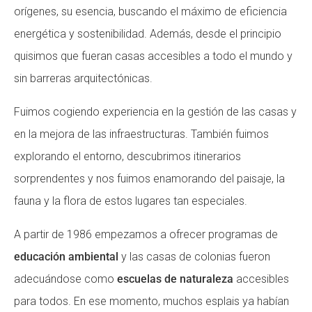
orígenes, su esencia, buscando el máximo de eficiencia
Fundesplai als mitjans
Fundesplai als mitjans
energética y sostenibilidad. Además, desde el principio
Xarxes socials
Xarxes socials
quisimos que fueran casas accesibles a todo el mundo y
sin barreras arquitectónicas.
COL·LABORA
COL·LABORA
Fuimos cogiendo experiencia en la gestión de las casas y
Fes voluntariat
Fes voluntariat
en la mejora de las infraestructuras. También fuimos
Fes un donatiu
Fes un donatiu
explorando el entorno, descubrimos itinerarios
Treballa amb nosaltres
Treballa amb nosaltres
sorprendentes y nos fuimos enamorando del paisaje, la
fauna y la flora de estos lugares tan especiales.
A partir de 1986 empezamos a ofrecer programas de
educación ambiental
y las casas de colonias fueron
adecuándose como
escuelas de naturaleza
accesibles
para todos. En ese momento, muchos esplais ya habían