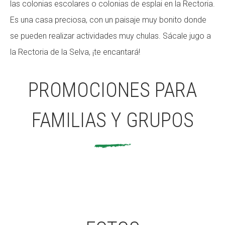
las colonias escolares o colonias de esplai en la Rectoria.
Fundesplai als mitjans
Fundesplai als mitjans
Es una casa preciosa, con un paisaje muy bonito donde
se pueden realizar actividades muy chulas. Sácale jugo a
Xarxes socials
Xarxes socials
la Rectoria de la Selva, ¡te encantará!
COL·LABORA
COL·LABORA
PROMOCIONES PARA
Fes voluntariat
Fes voluntariat
Fes un donatiu
Fes un donatiu
FAMILIAS Y GRUPOS
Treballa amb nosaltres
Treballa amb nosaltres