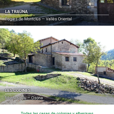
LA TRAÜNA
Fogars de Montclús — Vallès Oriental
LES CODINES
Montesquiu — Osona
Todas las casas de colonias y albergues