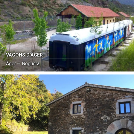
VAGONS D’ÀGER
Àger — Noguera