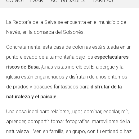
CÓMO LLEGAR
ACTIVIDADES
TARIFAS
CONEIX FUNDESPLAI
CONEIX FUNDESPLAI
La Rectoría de la Selva se encuentra en el municipio de
La Fundació
La Fundació
Navès, en la comarca del Solsonès.
L'equip
L'equip
Concretamente, esta casa de colonias está situada en un
Missió i valors
Missió i valors
punto elevado de alta montaña bajo los
espectaculares
Els comptes clars
Els comptes clars
riscos de Busa.
¡Unas vistas increíbles! El albergue y la
Memòria d'activitats
Memòria d'activitats
iglesia están enganchados y disfrutan de unos entornos
Proposta educativa
Proposta educativa
de prados y bosques fantásticos para
disfrutar de la
naturaleza y el paisaje.
ACTUALITAT
ACTUALITAT
Una casa ideal para relajarse, jugar, caminar, escalar, reír,
Notícies
Notícies
aprender, compartir, tomar fotografías, maravillarse de la
Butlletins
Butlletins
naturaleza… Ven en familia, en grupo, con tu entidad o haz
Diari de la Fundació
Diari de la Fundació