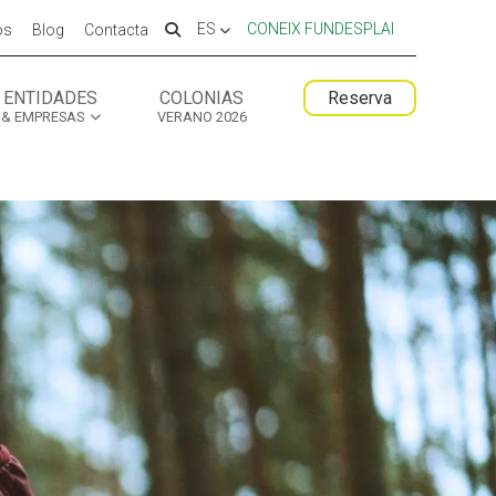
ES
CONEIX FUNDESPLAI
os
Blog
Contacta
ENTIDADES
COLONIAS
Reserva
& EMPRESAS
VERANO 2026
 ESPLAI
 ESPLAI
FORMACIÓ
FORMACIÓ
SUPORT TERCER SECTOR
SUPORT TERCER SECTOR
LABORA
LABORA
Fes voluntariat
Fes voluntariat