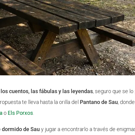
 los cuentos, las fábulas y las leyendas
, seguro que se l
opuesta te lleva hasta la orilla del
Pantano de Sau
, donde
ra
o
Els Porxos
.
e dormido de Sau
y jugar a encontrarlo a través de enigm