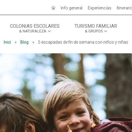
Info general
Experiencias
Itinerari
COLONIAS ESCOLARES
TURISMO FAMILIAR
& NATURALEZA
& GRUPOS
MÓN ESCOLAR
MÓN ESCOLAR
ALBERG CENTRE
ALBERG CENTRE
Inici
»
Blog
»
5 escapadas de fin de semana con niños y niñas
CCIÓ SOCIAL I JOVES
CCIÓ SOCIAL I JOVES
ESPLAIS
ESPLAIS
ACTUALITAT
ACTUALITAT
COL·
COL·
Notícies
Notícies