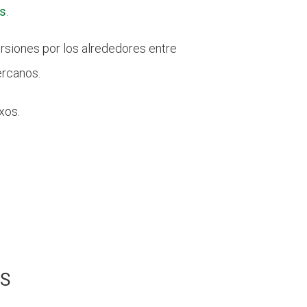
es
.
rsiones por los alrededores entre
ercanos.
xos.
ÈS