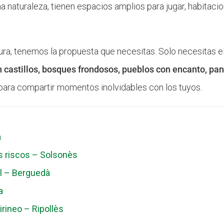
na naturaleza, tienen espacios amplios para jugar, habita
ra, tenemos la propuesta que necesitas. Solo necesitas eleg
 castillos, bosques frondosos, pueblos con encanto, p
para compartir momentos inolvidables con los tuyos.
a
s riscos – Solsonès
il – Berguedà
a
irineo – Ripollès