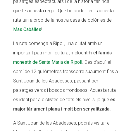
paisatges espectaculars i de la història tan rica
CONEIX FUNDESPLAI
CONEIX FUNDESPLAI
que té aquesta regió. Que bé poder tenir aquesta
ruta tan a prop de la nostra casa de colònies de
La Fundació
La Fundació
Mas Cabàlies
!
L'equip
L'equip
La ruta comença a Ripoll, una ciutat amb un
Missió i valors
Missió i valors
important patrimoni cultural, incloent-hi
el famós
Els comptes clars
Els comptes clars
monestir de Santa Maria de Ripoll
. Des d’aquí, el
Memòria d'activitats
Memòria d'activitats
camí de 12 quilòmetres transcorre suaument fins a
Proposta educativa
Proposta educativa
Sant Joan de les Abadesses, passant per
paisatges verds i boscos frondosos. Aquesta ruta
ACTUALITAT
ACTUALITAT
és ideal per a ciclistes de tots els nivells, ja que
és
Notícies
Notícies
majoritàriament plana i molt ben senyalitzada
.
Butlletins
Butlletins
A Sant Joan de les Abadesses, podràs visitar el
Diari de la Fundació
Diari de la Fundació