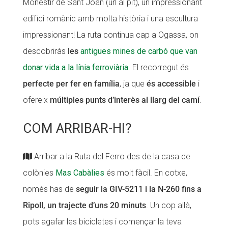
Monestir de Sant Joan (url al pit), un impressionant
Fundesplai als mitjans
Fundesplai als mitjans
edifici romànic amb molta història i una escultura
impressionant! La ruta continua cap a Ogassa, on
Xarxes socials
Xarxes socials
descobriràs
les
antigues mines de carbó que van
COL·LABORA
COL·LABORA
donar vida a la línia ferroviària
. El recorregut és
perfecte per fer en família
, ja que
és accessible
i
Fes voluntariat
Fes voluntariat
ofereix
múltiples punts d’interès al llarg del camí
.
Fes un donatiu
Fes un donatiu
Treballa amb nosaltres
Treballa amb nosaltres
COM ARRIBAR-HI?
Arribar a la Ruta del Ferro des de la casa de
colònies
Mas Cabàlies
és molt fàcil. En cotxe,
només has de
seguir la GIV-5211 i la N-260 fins a
Ripoll, un trajecte d’uns 20 minuts
. Un cop allà,
pots agafar les bicicletes i començar la teva