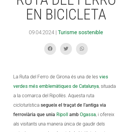
EN BICICLETA
ACCIÓ SOCIAL I JOVES
ACCIÓ SOCIAL I JOVES
09.04.2024
|
Turisme sostenible
ESPLAIS
ESPLAIS
SUPORT TERCER SECTOR
SUPORT TERCER SECTOR
La Ruta del Ferro de Girona és una de les
vies
verdes més emblemàtiques de Catalunya
, situada
a la comarca del Ripollès. Aquesta ruta
cicloturística
segueix el traçat de l’antiga via
ferroviària que unia
Ripoll
amb
Ogassa
, i ofereix
als visitants una manera única de gaudir dels