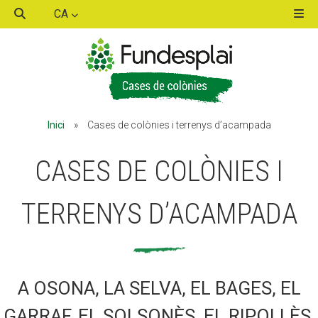
CA
ACTIVITATS D'ESTIU
ACTIVITATS D'ESTIU
Inici
»
Cases de colònies i terrenys d’acampada
MÓN ESCOLAR
MÓN ESCOLAR
CASES DE COLÒNIES I
ALBERG CENTRE ESPLAI
ALBERG CENTRE ESPLAI
TERRENYS D’ACAMPADA
FORMACIÓ
FORMACIÓ
A OSONA, LA SELVA, EL BAGES, EL
CASES DE COLÒNIES
CASES DE COLÒNIES
GARRAF, EL SOLSONÈS, EL RIPOLLÈS,