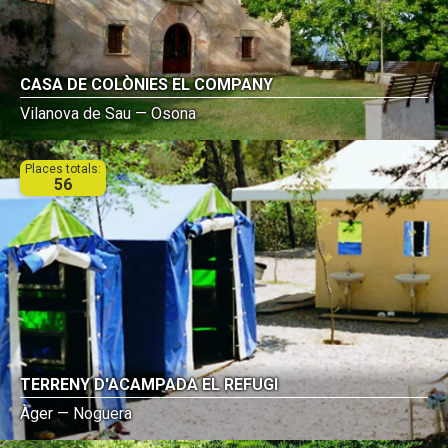
CASA DE COLÒNIES EL COMPANY
Vilanova de Sau — Osona
Places totals:
56
TERRENY D'ACAMPADA EL REFUGI
Àger — Noguera