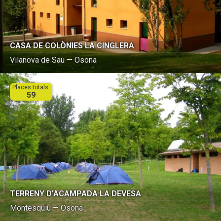
CASA DE COLÒNIES LA CINGLERA
Vilanova de Sau — Osona
Places totals:
59
TERRENY D'ACAMPADA LA DEVESA
Montesquiu — Osona