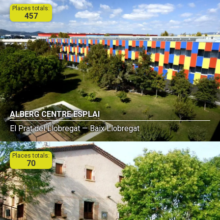
Places totals:
457
ALBERG CENTRE ESPLAI
El Prat del Llobregat — Baix Llobregat
Places totals:
70