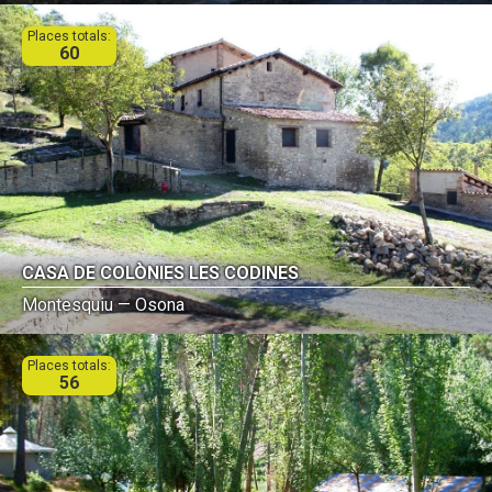
Places totals:
60
CASA DE COLÒNIES LES CODINES
Montesquiu — Osona
Places totals:
56