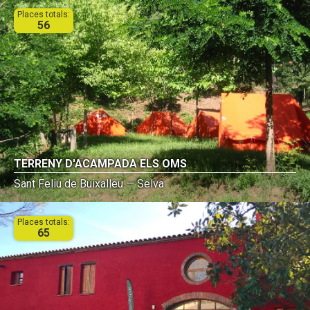
Places totals:
56
TERRENY D'ACAMPADA ELS OMS
Sant Feliu de Buixalleu — Selva
Places totals:
65