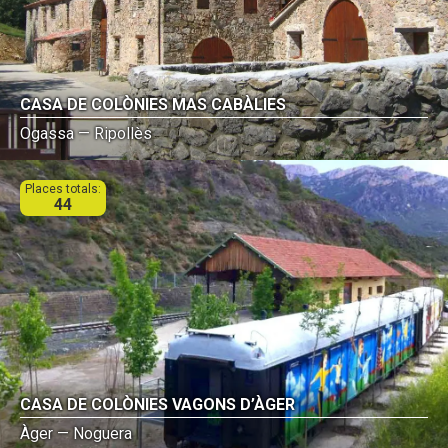
CASA DE COLÒNIES MAS CABÀLIES
Ogassa — Ripollès
Places totals:
44
CASA DE COLÒNIES VAGONS D’ÀGER
Àger — Noguera