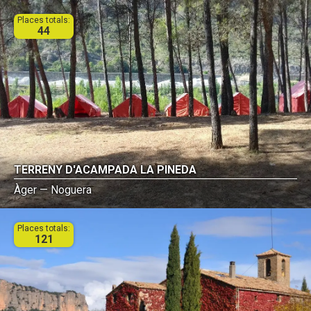
Places totals:
44
TERRENY D'ACAMPADA LA PINEDA
Àger — Noguera
Places totals:
121