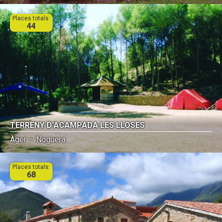
Places totals:
44
TERRENY D'ACAMPADA LES LLOSES
Àger — Noguera
Places totals:
68