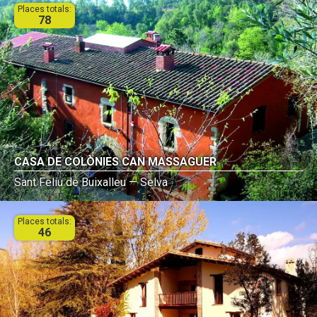
Places totals:
78
CASA DE COLÒNIES CAN MASSAGUER
Sant Feliu de Buixalleu — Selva
Places totals:
46