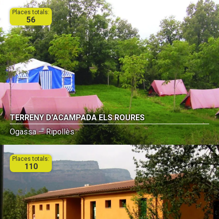
Places totals:
56
TERRENY D'ACAMPADA ELS ROURES
Ogassa — Ripollès
Places totals:
110