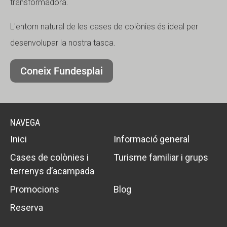
transformadora.
L'entorn natural de les cases de colònies és ideal per
desenvolupar la nostra tasca.
Coneix Fundesplai
NAVEGA
Inici
Informació general
Cases de colònies i
Turisme familiar i grups
terrenys d’acampada
Promocions
Blog
Reserva