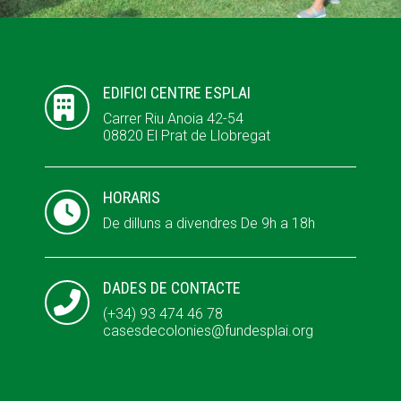
ACCIÓ SOCIAL I JOVES
ACCIÓ SOCIAL I JOVES
EDIFICI CENTRE ESPLAI

Carrer Riu Anoia 42-54
08820 El Prat de Llobregat
ESPLAIS
ESPLAIS
HORARIS

SUPORT TERCER SECTOR
SUPORT TERCER SECTOR
De dilluns a divendres De 9h a 18h
DADES DE CONTACTE

(+34) 93 474 46 78
casesdecolonies@fundesplai.org