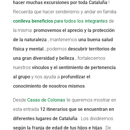
hacer muchas excursiones por toda Cataluña
!
CONEIX FUNDESPLAI
CONEIX FUNDESPLAI
Recuerda que hacer senderismo y andar en familia
conlleva beneficios
para todos los integrantes
de
La Fundació
La Fundació
la misma:
promovemos el aprecio y la protección
L'equip
L'equip
de la naturaleza
, mantenemos
una buena salud
Missió i valors
Missió i valors
física y mental
, podemos
descubrir territorios de
Els comptes clars
Els comptes clars
una gran diversidad y belleza
, fortalecemos
Memòria d'activitats
Memòria d'activitats
nuestros
vínculos y el sentimiento de pertenencia
al grupo
y nos ayuda a
profundizar el
Proposta educativa
Proposta educativa
conocimiento de nosotros mismos
.
ACTUALITAT
ACTUALITAT
Desde
Casas de Colonias
te queremos mostrar en
Notícies
Notícies
esta entrada
12 itinerarios que se encuentran en
Butlletins
Butlletins
diferentes lugares de Cataluña
. Los dividiremos
según la franja de edad de tus hijos e hijas
. De
Diari de la Fundació
Diari de la Fundació