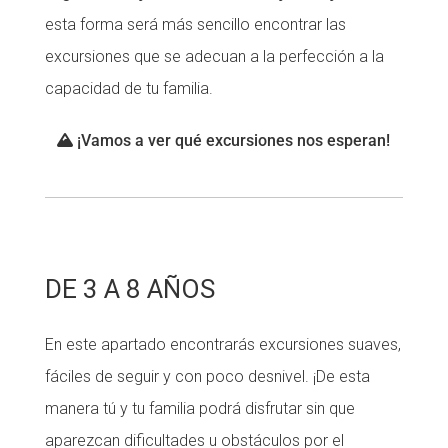
esta forma será más sencillo encontrar las
Fundesplai als mitjans
Fundesplai als mitjans
excursiones que se adecuan a la perfección a la
Xarxes socials
Xarxes socials
capacidad de tu familia.
COL·LABORA
COL·LABORA
¡Vamos a ver qué excursiones nos esperan!
Fes voluntariat
Fes voluntariat
Fes un donatiu
Fes un donatiu
Treballa amb nosaltres
Treballa amb nosaltres
DE 3 A 8 AÑOS
En este apartado encontrarás excursiones suaves,
fáciles de seguir y con poco desnivel. ¡De esta
manera tú y tu familia podrá disfrutar sin que
aparezcan dificultades u obstáculos por el