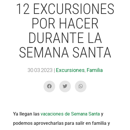
12 EXCURSIONES
POR HACER
ACCIÓ SOCIAL I JOVES
ACCIÓ SOCIAL I JOVES
DURANTE LA
ESPLAIS
ESPLAIS
SEMANA SANTA
SUPORT TERCER SECTOR
SUPORT TERCER SECTOR
30.03.2023
|
Excursiones
,
Familia
Ya llegan las
vacaciones de Semana Santa
y
podemos aprovecharlas para salir en familia y