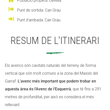
Població propera: Olivella
CONEIX FUNDESPLAI
CONEIX FUNDESPLAI
Punt de sortida: Can Grau
La Fundació
La Fundació
Punt d'arribada: Can Grau
L'equip
L'equip
RESUM DE L'ITINERARI
Missió i valors
Missió i valors
Els comptes clars
Els comptes clars
Memòria d'activitats
Memòria d'activitats
Els avencs són cavitats naturals del terreny de forma
Proposta educativa
Proposta educativa
vertical que són molt comuns a la zona del Massís del
ACTUALITAT
ACTUALITAT
Garraf.
L’avenc més important que podem trobar en
aquesta àrea és l’Avenc de l’Esquerrà
, que té fins a 291
Notícies
Notícies
metres de profunditat, per això es considera el més
Butlletins
Butlletins
rellevant.
Diari de la Fundació
Diari de la Fundació