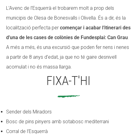
L’Avenc de l’Esquerrà el trobarem molt a prop dels
Fundesplai als mitjans
Fundesplai als mitjans
municipis de Olesa de Bonesvalls i Olivella. És a dir, és la
Xarxes socials
Xarxes socials
localització perfecta per
començar i acabar l’itinerari des
d’una de les cases de colònies de Fundesplai: Can Grau
.
COL·LABORA
COL·LABORA
A més a més, és una excursió que poden fer nens i nenes
Fes voluntariat
Fes voluntariat
a partir de 8 anys d’edat, ja que no té gaire desnivell
Fes un donatiu
Fes un donatiu
acomulat i no és massa llarga.
Treballa amb nosaltres
Treballa amb nosaltres
FIXA-T'HI
Sender dels Miradors
Bosc de pins pinyers amb sotabosc mediterrani
Corral de l’Esquerrà