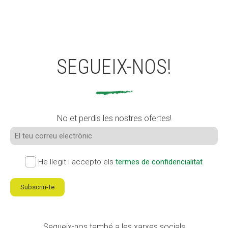
SEGUEIX-NOS!
No et perdis les nostres ofertes!
He llegit i accepto els
termes de confidencialitat
Subscriu-te
Segueix-nos també a les xarxes socials