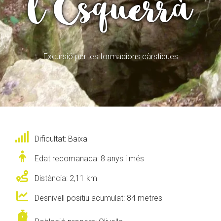
l’Esquerrà
ACCIÓ SOCIAL I JOVES
ACCIÓ SOCIAL I JOVES
Excursió per les formacions càrstiques
ESPLAIS
ESPLAIS
SUPORT TERCER SECTOR
SUPORT TERCER SECTOR
Dificultat: Baixa
Edat recomanada: 8 anys i més
Distància: 2,11 km
Desnivell positiu acumulat: 84 metres