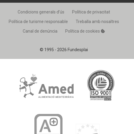
Condicions generals d’ús
Política de privacitat
Política de turisme responsable
Treballa amb nosaltres
Canal de denúncia
Política de cookies
© 1995 - 2026 Fundesplai