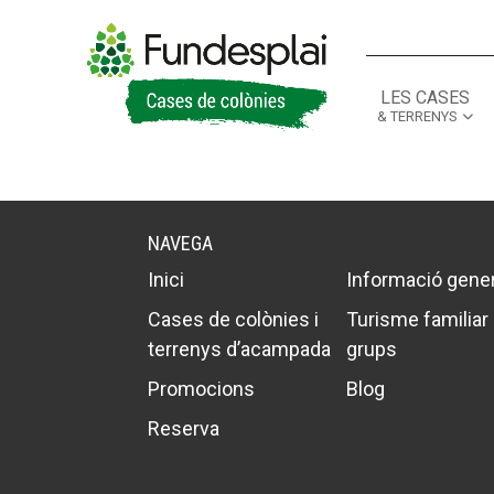
LES CASES
& TERRENYS
ACTIVITATS D'ESTIU
ACTIVITATS D'ESTIU
CASES DE COLÒNIES
CASES DE COLÒNIES
A
A
NAVEGA
Inici
Informació gener
Cases de colònies i
Turisme familiar 
terrenys d’acampada
grups
Promocions
Blog
Reserva
CONEIX FUNDESPLAI
CONEIX FUNDESPLAI
La Fundació
La Fundació