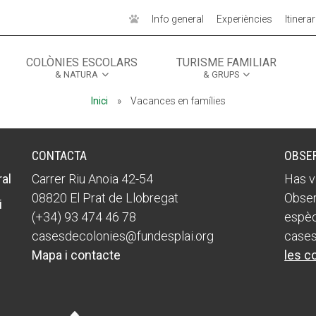
Info general
Experiències
Itinerar
COLÒNIES ESCOLARS
TURISME FAMILIAR
& NATURA
& GRUPS
MÓN ESCOLAR
MÓN ESCOLAR
ALBERG CENTRE
ALBERG CENTRE
Inici
»
Vacances en famílies
CCIÓ SOCIAL I JOVES
CCIÓ SOCIAL I JOVES
ESPLAIS
ESPLAIS
CONTACTA
OBSE
al
Carrer Riu Anoia 42-54
Has v
08820 El Prat de Llobregat
Obser
i
(+34) 93 474 46 78
espèc
casesdecolonies@fundesplai.org
cases
Mapa i contacte
les c
ACTUALITAT
ACTUALITAT
COL·
COL·
Notícies
Notícies