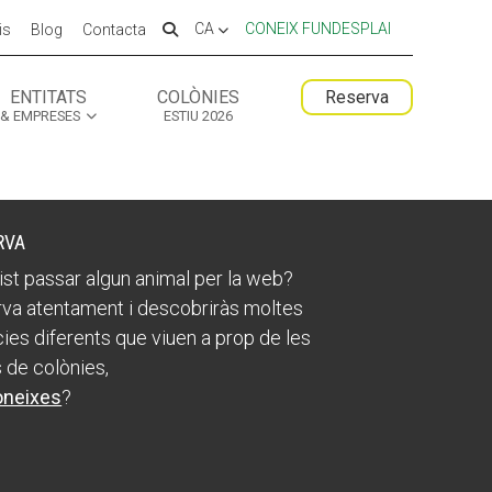
CA
CONEIX FUNDESPLAI
is
Blog
Contacta
ENTITATS
COLÒNIES
Reserva
& EMPRESES
ESTIU 2026
 ESPLAI
 ESPLAI
FORMACIÓ
FORMACIÓ
SUPORT TERCER SECTOR
SUPORT TERCER SECTOR
RVA
ist passar algun animal per la web?
va atentament i descobriràs moltes
ies diferents que viuen a prop de les
 de colònies,
oneixes
?
LABORA
LABORA
Fes voluntariat
Fes voluntariat