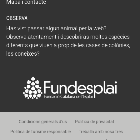
Mapa i contacte
OBSERVA
Has vist passar algun animal per la web?
Observa atentament i descobriràs moltes espècies
diferents que viuen a prop de les cases de colònies,
les coneixes
?
Condicions generals d’ús
Política de privacitat
Política de turisme responsable
Treballa amb nosaltres