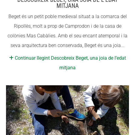
MITJANA
Fundesplai als mitjans
Fundesplai als mitjans
Beget és un petit poble medieval situat a la comarca del
Xarxes socials
Xarxes socials
Ripollès, molt a prop de Camprodon i de la casa de
colònies Mas Cabàlies. Amb el seu encant atemporal i la
COL·LABORA
COL·LABORA
seva arquitectura ben conservada, Beget és una joia...
Fes voluntariat
Fes voluntariat
Continuar llegint Descobreix Beget, una joia de l’edat
Fes un donatiu
Fes un donatiu
mitjana
Treballa amb nosaltres
Treballa amb nosaltres