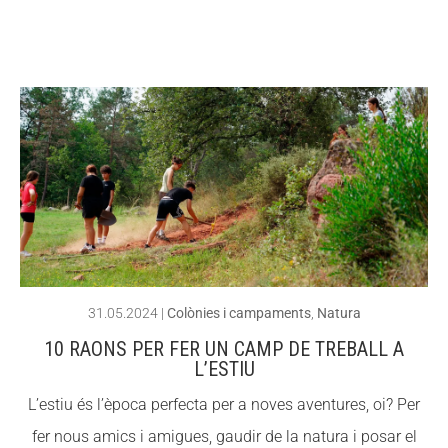
ACCIÓ SOCIAL I JOVES
ACCIÓ SOCIAL I JOVES
ESPLAIS
ESPLAIS
SUPORT TERCER SECTOR
SUPORT TERCER SECTOR
31.05.2024
|
Colònies i campaments
,
Natura
10 RAONS PER FER UN CAMP DE TREBALL A
L’ESTIU
L’estiu és l’època perfecta per a noves aventures, oi? Per
fer nous amics i amigues, gaudir de la natura i posar el