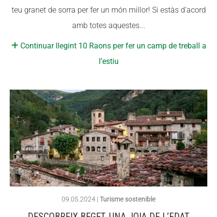
teu granet de sorra per fer un món millor! Si estàs d’acord
CONEIX FUNDESPLAI
CONEIX FUNDESPLAI
amb totes aquestes...
La Fundació
La Fundació
Continuar llegint 10 Raons per fer un camp de treball a
L'equip
L'equip
l’estiu
Missió i valors
Missió i valors
Els comptes clars
Els comptes clars
Memòria d'activitats
Memòria d'activitats
Proposta educativa
Proposta educativa
ACTUALITAT
ACTUALITAT
Notícies
Notícies
Butlletins
Butlletins
09.05.2024
|
Turisme sostenible
Diari de la Fundació
Diari de la Fundació
DESCOBREIX BEGET, UNA JOIA DE L’EDAT