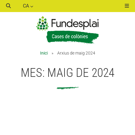
CA
ACTIVITATS D'ESTIU
ACTIVITATS D'ESTIU
Inici
»
Arxius de maig 2024
MÓN ESCOLAR
MÓN ESCOLAR
MES:
MAIG DE 2024
ALBERG CENTRE ESPLAI
ALBERG CENTRE ESPLAI
FORMACIÓ
FORMACIÓ
CASES DE COLÒNIES
CASES DE COLÒNIES