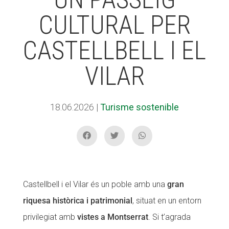
CULTURAL PER
ACCIÓ SOCIAL I JOVES
ACCIÓ SOCIAL I JOVES
CASTELLBELL I EL
VILAR
ESPLAIS
ESPLAIS
18.06.2026
|
Turisme sostenible
SUPORT TERCER SECTOR
SUPORT TERCER SECTOR
Castellbell i el Vilar és un poble amb una
gran
riquesa històrica i patrimonial
, situat en un entorn
privilegiat amb
vistes a Montserrat
. Si t’agrada