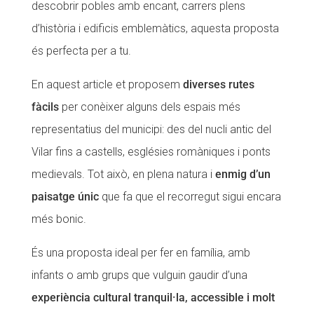
descobrir pobles amb encant, carrers plens
CONEIX FUNDESPLAI
CONEIX FUNDESPLAI
d’història i edificis emblemàtics, aquesta proposta
és perfecta per a tu.
La Fundació
La Fundació
L'equip
L'equip
En aquest article et proposem
diverses rutes
fàcils
per conèixer alguns dels espais més
Missió i valors
Missió i valors
representatius del municipi: des del nucli antic del
Els comptes clars
Els comptes clars
Vilar fins a castells, esglésies romàniques i ponts
Memòria d'activitats
Memòria d'activitats
medievals. Tot això, en plena natura i
enmig d’un
Proposta educativa
Proposta educativa
paisatge únic
que fa que el recorregut sigui encara
més bonic.
ACTUALITAT
ACTUALITAT
És una proposta ideal per fer en família, amb
Notícies
Notícies
infants o amb grups que vulguin gaudir d’una
Butlletins
Butlletins
experiència cultural tranquil·la, accessible i molt
Diari de la Fundació
Diari de la Fundació