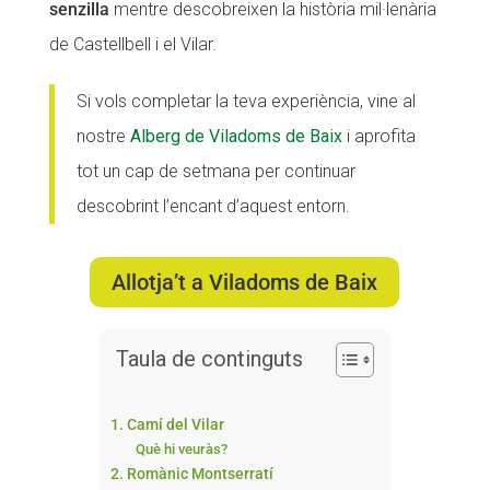
senzilla
mentre descobreixen la història mil·lenària
Fundesplai als mitjans
Fundesplai als mitjans
de Castellbell i el Vilar.
Xarxes socials
Xarxes socials
Si vols completar la teva experiència, vine al
COL·LABORA
COL·LABORA
nostre
Alberg de Viladoms de Baix
i aprofita
tot un cap de setmana per continuar
Fes voluntariat
Fes voluntariat
descobrint l’encant d’aquest entorn.
Fes un donatiu
Fes un donatiu
Treballa amb nosaltres
Treballa amb nosaltres
Allotja’t a Viladoms de Baix
Taula de continguts
1. Camí del Vilar
Què hi veuràs?
2. Romànic Montserratí