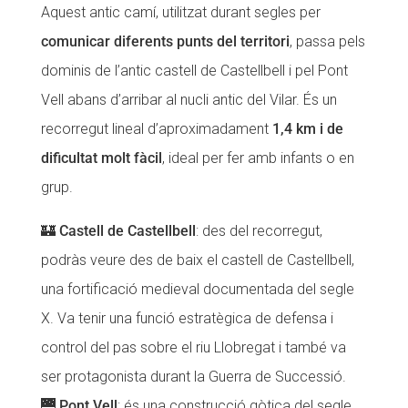
Aquest antic camí, utilitzat durant segles per
comunicar diferents punts del territori
, passa pels
dominis de l’antic castell de Castellbell i pel Pont
Vell abans d’arribar al nucli antic del Vilar. És un
recorregut lineal d’aproximadament
1,4 km i de
dificultat molt fàcil
, ideal per fer amb infants o en
grup.
🏰 Castell de Castellbell
: des del recorregut,
podràs veure des de baix el castell de Castellbell,
una fortificació medieval documentada del segle
X. Va tenir una funció estratègica de defensa i
control del pas sobre el riu Llobregat i també va
ser protagonista durant la Guerra de Successió.
🌉
Pont Vell
: és una construcció gòtica del segle