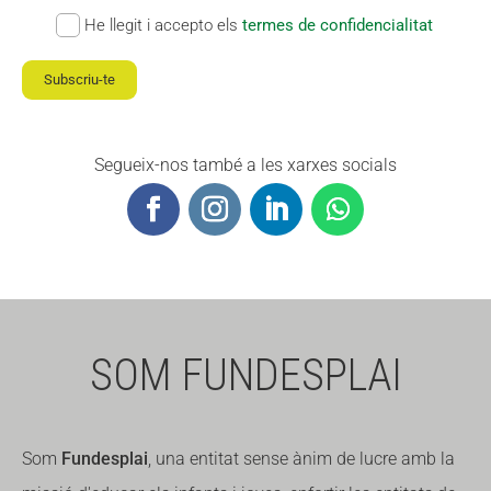
He llegit i accepto els
termes de confidencialitat
Fundesplai als mitjans
Fundesplai als mitjans
Xarxes socials
Xarxes socials
Subscriu-te
COL·LABORA
COL·LABORA
Segueix-nos també a les xarxes socials
Fes voluntariat
Fes voluntariat
Fes un donatiu
Fes un donatiu
Treballa amb nosaltres
Treballa amb nosaltres
SOM FUNDESPLAI
Som
Fundesplai
, una entitat sense ànim de lucre amb la