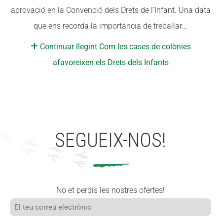
aprovació en la Convenció dels Drets de l’Infant. Una data
CONEIX FUNDESPLAI
CONEIX FUNDESPLAI
que ens recorda la importància de treballar...
La Fundació
La Fundació
Continuar llegint Com les cases de colònies
L'equip
L'equip
afavoreixen els Drets dels Infants
Missió i valors
Missió i valors
Els comptes clars
Els comptes clars
Memòria d'activitats
Memòria d'activitats
Proposta educativa
Proposta educativa
SEGUEIX-NOS!
ACTUALITAT
ACTUALITAT
Notícies
Notícies
No et perdis les nostres ofertes!
Butlletins
Butlletins
Diari de la Fundació
Diari de la Fundació