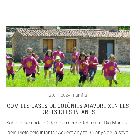
ACCIÓ SOCIAL I JOVES
ACCIÓ SOCIAL I JOVES
ESPLAIS
ESPLAIS
SUPORT TERCER SECTOR
SUPORT TERCER SECTOR
20.11.2024
|
Família
COM LES CASES DE COLÒNIES AFAVOREIXEN ELS
DRETS DELS INFANTS
Sabies que cada 20 de novembre celebrem el Dia Mundial
dels Drets dels Infants? Aquest any fa 35 anys de la seva