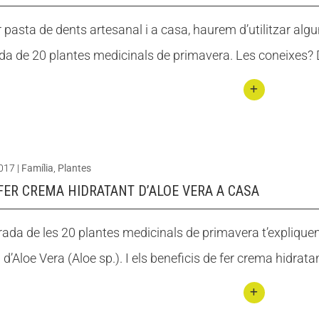
fer
r pasta de dents artesanal i a casa, haurem d’utilitzar a
boss
ada de 20 plantes medicinals de primavera. Les coneixes? D
etes
d’olor
amb
Conti
plant
nuar
es
llegin
arom
2017
|
Família
,
Plantes
t
àtiqu
FER CREMA HIDRATANT D’ALOE VERA A CASA
Com
es
fer
trada de les 20 plantes medicinals de primavera t’explique
past
 d’Aloe Vera (Aloe sp.). I els beneficis de fer crema hidrata
a de
dents
artes
Conti