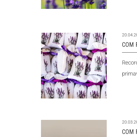
20.04.
COM 
Record
primav
20.03.
COM 