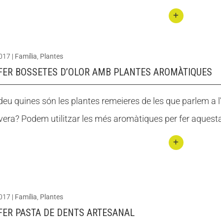
plant
es
Conti
medi
nuar
cinal
2017
|
Família
,
Plantes
llegin
s
FER BOSSETES D’OLOR AMB PLANTES AROMÀTIQUES
t 20
plant
eu quines són les plantes remeieres de les que parlem a l
es
era? Podem utilitzar les més aromàtiques per fer aquesta ac
medi
cinal
s de
Conti
prim
nuar
avera
llegin
2017
|
Família
,
Plantes
t
FER PASTA DE DENTS ARTESANAL
Com