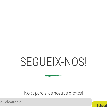
anal
nuar
llegin
t
Com
fer
crem
a
hidra
SEGUEIX-NOS!
tant
d’Alo
e
Vera
a
No et perdis les nostres ofertes!
casa