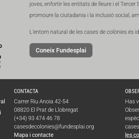
joves, enfortir les entitats de lleure i el Tercer
promoure la ciutadania i la inclusió social, 
L'entorn natural de les cases de colònies és i
Coneix Fundesplai
CONTACTA
OBSE
al
Carrer Riu Anoia 42-54
Has v
08820 El Prat de Llobregat
Obser
i
(+34) 93 474 46 78
espèc
casesdecolonies@fundesplai.org
cases
Mapa i contacte
les c