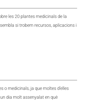
Fes un donatiu
Fes un donatiu
Treballa amb nosaltres
Treballa amb nosaltres
re les 20 plantes medicinals de la
 sembla si trobem recursos, aplicacions i
s o medicinals, ja que moltes d’elles
 un dia molt assenyalat en què