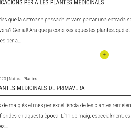
ICACIONS PER A LES PLANTES MEDICINALS
Butlletins
Butlletins
ors
ors
Diari de la Fundació
Diari de la Fundació
clars
clars
Fundesplai als mitjans
Fundesplai als mitjans
des que la setmana passada et vam portar una entrada sob
tivitats
tivitats
Xarxes socials
Xarxes socials
era? Genial! Ara que ja coneixes aquestes plantes, què et
ucativa
ucativa
es per a...
Conti
nuar
2020
|
Natura
,
Plantes
llegin
LANTES MEDICINALS DE PRIMAVERA
t 9
Aplic
 de maig és el mes per excel·lència de les plantes remeiere
acion
florides en aquesta època. L’11 de maig, especialment, és
s per
a les
es...