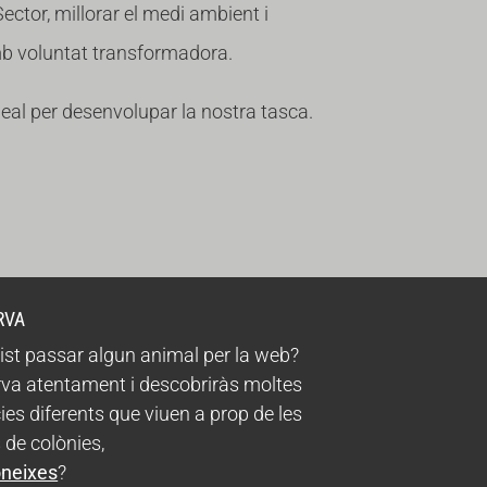
 Sector, millorar el medi ambient i
amb voluntat transformadora.
deal per desenvolupar la nostra tasca.
RVA
ist passar algun animal per la web?
va atentament i descobriràs moltes
ies diferents que viuen a prop de les
 de colònies,
oneixes
?