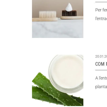
Per fe
l’entr
20.01.
COM 
A l’en
planta