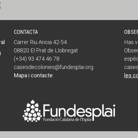
CONTACTA
OBSE
al
Carrer Riu Anoia 42-54
Has v
08820 El Prat de Llobregat
Obser
i
(+34) 93 474 46 78
espèc
casesdecolonies@fundesplai.org
cases
Mapa i contacte
les c