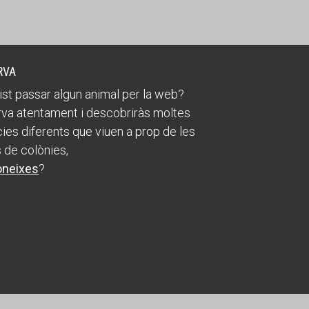
RVA
ist passar algun animal per la web?
va atentament i descobriràs moltes
ies diferents que viuen a prop de les
 de colònies,
oneixes
?