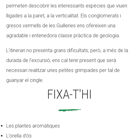
permeten descobrir les interessants espècies que viuen
Fundesplai als mitjans
Fundesplai als mitjans
lligades a la paret, a la verticalitat. Els conglomerats i
Xarxes socials
Xarxes socials
gresos vermells de les Guilleries ens ofereixen una
agradable i entenedora classe pràctica de geologia.
COL·LABORA
COL·LABORA
L’itinerari no presenta grans dificultats, però, a més de la
Fes voluntariat
Fes voluntariat
durada de l’excursió, ens cal tenir present que serà
Fes un donatiu
Fes un donatiu
necessari realitzar unes petites grimpades per tal de
Treballa amb nosaltres
Treballa amb nosaltres
guanyar el cingle.
FIXA-T'HI
Les plantes aromàtiques
L’orella d’ós