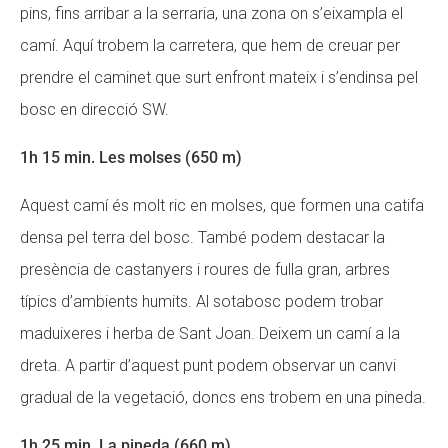
pins, fins arribar a la serraria, una zona on s’eixampla el
camí. Aquí trobem la carretera, que hem de creuar per
prendre el caminet que surt enfront mateix i s’endinsa pel
bosc en direcció SW.
1h 15 min. Les molses (650 m)
Aquest camí és molt ric en molses, que formen una catifa
densa pel terra del bosc. També podem destacar la
presència de castanyers i roures de fulla gran, arbres
típics d’ambients humits. Al sotabosc podem trobar
maduixeres i herba de Sant Joan. Deixem un camí a la
dreta. A partir d’aquest punt podem observar un canvi
gradual de la vegetació, doncs ens trobem en una pineda.
1h 25 min. La pineda (660 m)