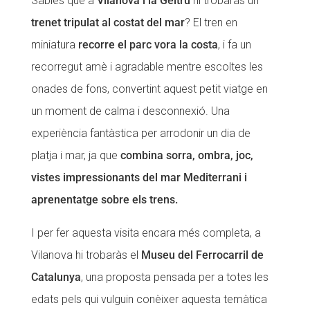
Sabies que a
Vilanova i la Geltrú
hi trobaràs un
trenet tripulat al costat del mar
? El tren en
miniatura
recorre el parc vora la costa
, i fa un
recorregut amè i agradable mentre escoltes les
onades de fons, convertint aquest petit viatge en
un moment de calma i desconnexió. Una
experiència fantàstica per arrodonir un dia de
platja i mar, ja que
combina sorra, ombra, joc,
vistes impressionants del mar Mediterrani i
aprenentatge sobre els trens.
I per fer aquesta visita encara més completa, a
Vilanova hi trobaràs el
Museu del Ferrocarril de
Catalunya
, una proposta pensada per a totes les
edats pels qui vulguin conèixer aquesta temàtica