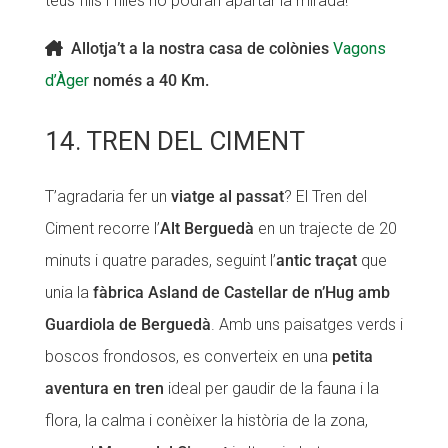
teus fills i filles no podran apartar la mirada!
Allotja’t a la nostra casa de colònies
Vagons
d’Àger
només a 40 Km.
14. TREN DEL CIMENT
T’agradaria fer un
viatge al passat
? El Tren del
Ciment recorre l’
Alt Berguedà
en un trajecte de 20
minuts i quatre parades, seguint l’
antic traçat
que
unia la
fàbrica Asland de Castellar de n’Hug amb
Guardiola de Berguedà
. Amb uns paisatges verds i
boscos frondosos, es converteix en una
petita
aventura en tren
ideal per gaudir de la fauna i la
flora, la calma i conèixer la història de la zona,