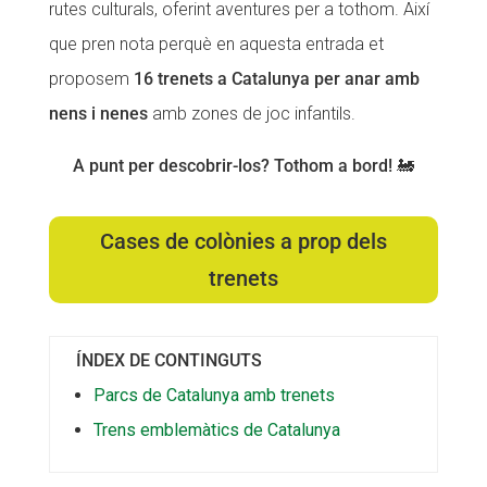
rutes culturals, oferint aventures per a tothom. Així
Fundesplai als mitjans
Fundesplai als mitjans
que pren nota perquè en aquesta entrada et
Xarxes socials
Xarxes socials
proposem
16 trenets a Catalunya per anar amb
nens i nenes
amb zones de joc infantils.
COL·LABORA
COL·LABORA
A punt per descobrir-los? Tothom a bord! 🚂
Fes voluntariat
Fes voluntariat
Fes un donatiu
Fes un donatiu
Cases de colònies a prop dels
Treballa amb nosaltres
Treballa amb nosaltres
trenets
ÍNDEX DE CONTINGUTS
Parcs de Catalunya amb trenets
Trens emblemàtics de Catalunya