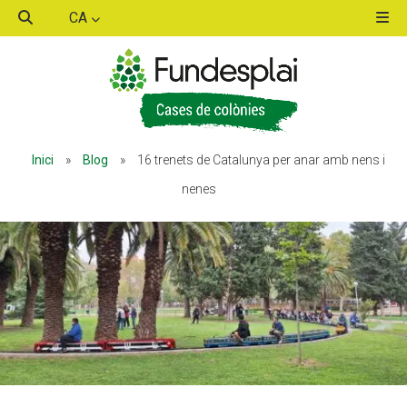
CA
ACTIVITATS D'ESTIU
ACTIVITATS D'ESTIU
Inici
»
Blog
»
16 trenets de Catalunya per anar amb nens i
MÓN ESCOLAR
MÓN ESCOLAR
nenes
ALBERG CENTRE ESPLAI
ALBERG CENTRE ESPLAI
FORMACIÓ
FORMACIÓ
CASES DE COLÒNIES
CASES DE COLÒNIES