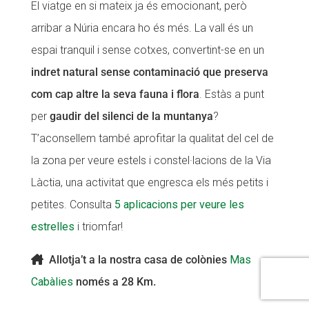
El viatge en si mateix ja és emocionant, però
arribar a Núria encara ho és més. La vall és un
espai tranquil i sense cotxes, convertint-se en un
indret natural
sense contaminació que preserva
com cap altre la seva fauna i flora
. Estàs a punt
per
gaudir del silenci de la muntanya
?
T’aconsellem també aprofitar la qualitat del cel de
la zona per veure estels i constel·lacions de la Via
Làctia, una activitat que engresca els més petits i
petites. Consulta
5 aplicacions per veure les
estrelles
i triomfar!
Allotja’t a la nostra casa de colònies
Mas
Cabàlies
només a 28 Km.