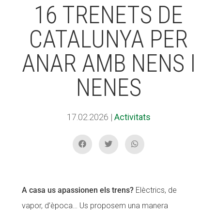
16 TRENETS DE
CATALUNYA PER
ACCIÓ SOCIAL I JOVES
ACCIÓ SOCIAL I JOVES
ANAR AMB NENS I
ESPLAIS
ESPLAIS
NENES
SUPORT TERCER SECTOR
SUPORT TERCER SECTOR
17.02.2026
|
Activitats
A casa us apassionen els trens?
Elèctrics, de
vapor, d’època… Us proposem una manera