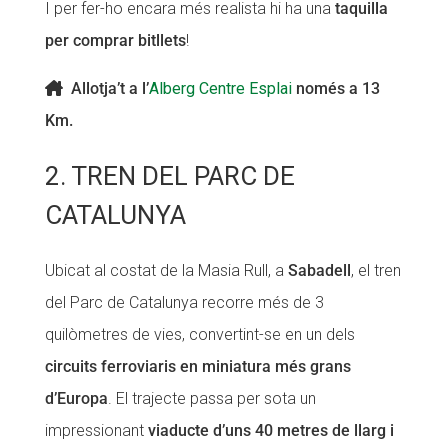
I per fer-ho encara més realista hi ha una
taquilla
per comprar bitllets
!
Allotja’t a l’
Alberg Centre Esplai
només a 13
Km.
2. TREN DEL PARC DE
CATALUNYA
Ubicat al costat de la Masia Rull, a
Sabadell
, el tren
del Parc de Catalunya recorre més de 3
quilòmetres de vies, convertint-se en un dels
circuits ferroviaris en miniatura més grans
d’Europa
. El trajecte passa per sota un
impressionant
viaducte d’uns 40 metres de llarg i