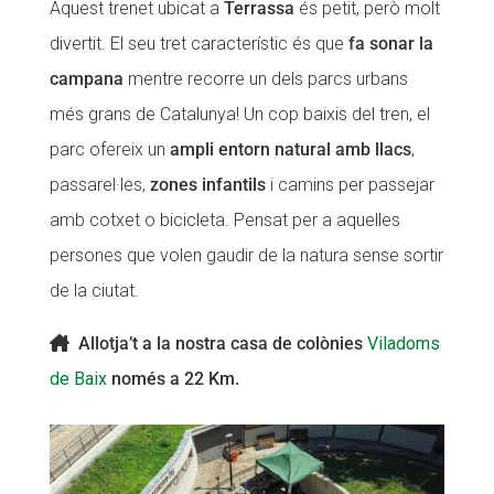
Aquest trenet ubicat a
Terrassa
és petit, però molt
divertit. El seu tret característic és que
fa sonar la
campana
mentre recorre un dels parcs urbans
més grans de Catalunya! Un cop baixis del tren, el
parc ofereix un
ampli entorn natural amb llacs
,
passarel·les,
zones infantils
i camins per passejar
amb cotxet o bicicleta. Pensat per a aquelles
persones que volen gaudir de la natura sense sortir
de la ciutat.
Allotja’t a la nostra casa de colònies
Viladoms
de Baix
només a 22 Km.