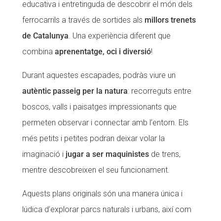
educativa i entretinguda de descobrir el món dels
CONEIX FUNDESPLAI
CONEIX FUNDESPLAI
ferrocarrils a través de sortides als
millors trenets
de Catalunya
. Una experiència diferent que
La Fundació
La Fundació
combina
aprenentatge, oci i diversió
!
L'equip
L'equip
Durant aquestes escapades, podràs viure un
Missió i valors
Missió i valors
autèntic passeig per la natura
: recorreguts entre
Els comptes clars
Els comptes clars
boscos, valls i paisatges impressionants que
Memòria d'activitats
Memòria d'activitats
permeten observar i connectar amb l’entorn. Els
Proposta educativa
Proposta educativa
més petits i petites podran deixar volar la
imaginació i
jugar a ser maquinistes
de trens,
ACTUALITAT
ACTUALITAT
mentre descobreixen el seu funcionament.
Notícies
Notícies
Aquests plans originals són una manera única i
Butlletins
Butlletins
lúdica d’explorar parcs naturals i urbans, així com
Diari de la Fundació
Diari de la Fundació