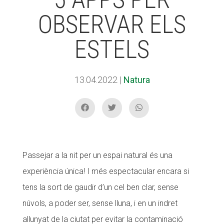
OBSERVAR ELS
ACCIÓ SOCIAL I JOVES
ACCIÓ SOCIAL I JOVES
ESTELS
ESPLAIS
ESPLAIS
13.04.2022
|
Natura
SUPORT TERCER SECTOR
SUPORT TERCER SECTOR
Passejar a la nit per un espai natural és una
experiència única! I més espectacular encara si
tens la sort de gaudir d’un cel ben clar, sense
núvols, a poder ser, sense lluna, i en un indret
allunyat de la ciutat per evitar la contaminació