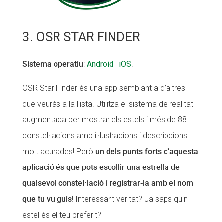
3. OSR STAR FINDER
Sistema operatiu
:
Android
i
iOS
.
OSR Star Finder és una app semblant a d’altres
que veuràs a la llista. Utilitza el sistema de realitat
augmentada per mostrar els estels i més de 88
constel·lacions amb il·lustracions i descripcions
molt acurades! Però
un dels punts forts d’aquesta
aplicació és que pots escollir una estrella de
qualsevol constel·lació i registrar-la amb el nom
que tu vulguis
! Interessant veritat? Ja saps quin
estel és el teu preferit?