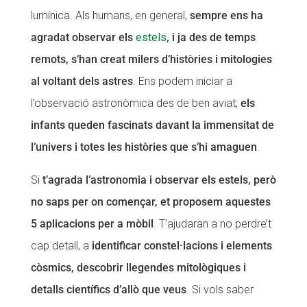
lumínica. Als humans, en general,
sempre ens ha
CONEIX FUNDESPLAI
CONEIX FUNDESPLAI
agradat observar els
estels
, i ja des de temps
La Fundació
La Fundació
remots, s’han creat milers d’històries i mitologies
L'equip
L'equip
al voltant dels astres
. Ens podem iniciar a
l’observació astronòmica des de ben aviat;
els
Missió i valors
Missió i valors
infants queden fascinats davant la immensitat de
Els comptes clars
Els comptes clars
l’univers i totes les històries que s’hi amaguen
.
Memòria d'activitats
Memòria d'activitats
Si
t’agrada l’astronomia i observar els estels, però
Proposta educativa
Proposta educativa
no saps per on començar, et proposem aquestes
ACTUALITAT
ACTUALITAT
5 aplicacions per a mòbil
. T’ajudaran a no perdre’t
cap detall, a
identificar constel·lacions i elements
Notícies
Notícies
còsmics, descobrir llegendes mitològiques i
Butlletins
Butlletins
detalls científics d’allò que veus
. Si vols saber
Diari de la Fundació
Diari de la Fundació