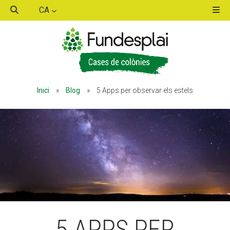
CA
ACTIVITATS D'ESTIU
ACTIVITATS D'ESTIU
Inici
»
Blog
»
5 Apps per observar els estels
MÓN ESCOLAR
MÓN ESCOLAR
ALBERG CENTRE ESPLAI
ALBERG CENTRE ESPLAI
FORMACIÓ
FORMACIÓ
5 APPS PER
CASES DE COLÒNIES
CASES DE COLÒNIES