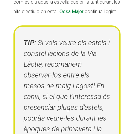
com es diu aquella estrella que brilla tant durant les
Fundesplai als mitjans
Fundesplai als mitjans
nits d’estiu o on està l’
Ossa Major
continua llegint!
Xarxes socials
Xarxes socials
COL·LABORA
COL·LABORA
TIP
: Si vols veure els estels i
Fes voluntariat
Fes voluntariat
constel·lacions de la Via
Fes un donatiu
Fes un donatiu
Làctia, recomanem
Treballa amb nosaltres
Treballa amb nosaltres
observar-los entre els
mesos de maig i agost! En
canvi, si el que t’interessa és
presenciar pluges d’estels,
podràs veure-les durant les
èpoques de primavera i la