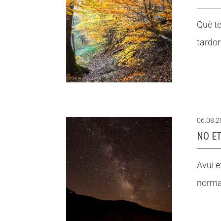
Què te
tardor
06.08.
NO ET
Avui e
normal