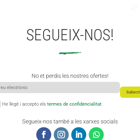
sions
per
fer
SEGUEIX-NOS!
dura
nt la
Setm
ana
Sant
No et perdis les nostres ofertes!
a
Subscri
He llegit i accepto els
termes de confidencialitat
Segueix-nos també a les xarxes socials