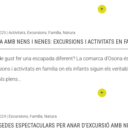
ndes
catal
Conti
anes
nuar
sorpr
2025
|
Activitats
,
Excursions
,
Família
,
Natura
llegin
enent
 AMB NENS I NENES: EXCURSIONS I ACTIVITATS EN F
t
s
Rutes
de gust fer una escapada diferent? La comarca d’Osona és 
i
ions i activitats en família on els infants siguin els verita
parcs
natur
ls plens...
als
acce
Conti
ssibl
nuar
es en
2024
|
Excursions
,
Família
,
Natura
llegin
cadir
AGEDES ESPECTACULARS PER ANAR D’EXCURSIÓ AMB N
t