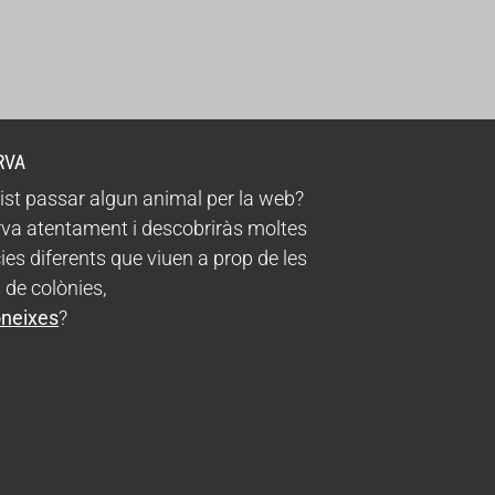
RVA
ist passar algun animal per la web?
va atentament i descobriràs moltes
ies diferents que viuen a prop de les
 de colònies,
oneixes
?