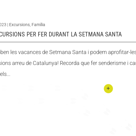
Conti
anar
nuar
d’exc
llegin
ursió
2023
|
Excursions
,
Família
t No
amb
XCURSIONS PER FER DURANT LA SETMANA SANTA
et
nens
perdi
i
iben les vacances de Setmana Santa i podem aprofitar-les p
s la
nene
ions arreu de Catalunya! Recorda que fer senderisme i ca
nit de
s
els...
les
Llàgri
mes
Conti
de
nuar
Sant
llegin
Llore
t 12
nç!
Excur