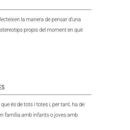
Fes un donatiu
Fes un donatiu
Treballa amb nosaltres
Treballa amb nosaltres
lecteixen la manera de pensar d’una
estereotips propis del moment en què
ES
que és de tots i totes i, per tant, ha de
en família amb infants o joves amb