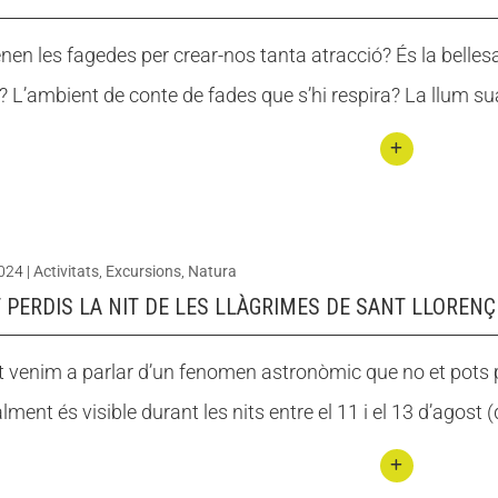
a de
Oson
rodes
nen les fagedes per crear-nos tanta atracció? És la bellesa 
a
? L’ambient de conte de fades que s’hi respira? La llum su
amb
nens
i
Conti
nene
nuar
s:
llegin
excur
2024
|
Activitats
,
Excursions
,
Natura
t 10
sions
 PERDIS LA NIT DE LES LLÀGRIMES DE SANT LLORENÇ
fage
i
des
activi
t venim a parlar d’un fenomen astronòmic que no et pots pe
espe
tats
ment és visible durant les nits entre el 11 i el 13 d’agost 
ctacu
en
lars
famíl
per
ia