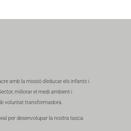
ucre amb la missió d'educar els infants i
 Sector, millorar el medi ambient i
amb voluntat transformadora.
deal per desenvolupar la nostra tasca.