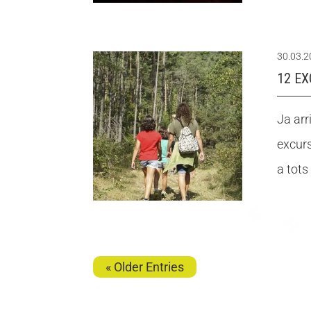
30.03.
12 E
Ja arr
excurs
a tots 
« Older Entries