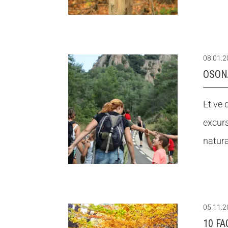
08.01.
OSONA
Et ve 
excurs
natura
05.11.
10 F