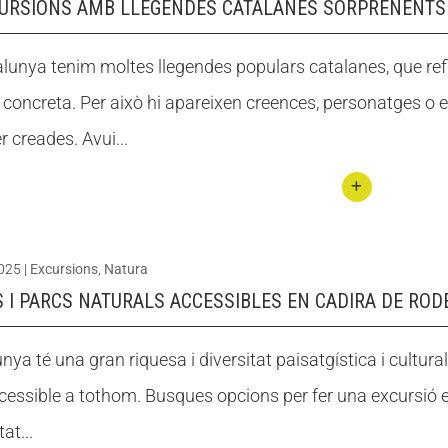
CURSIONS AMB LLEGENDES CATALANES SORPRENENTS
Butlletins
Butlletins
ors
ors
Diari de la Fundació
Diari de la Fundació
clars
clars
Fundesplai als mitjans
Fundesplai als mitjans
lunya tenim moltes llegendes populars catalanes, que ref
tivitats
tivitats
Xarxes socials
Xarxes socials
concreta. Per això hi apareixen creences, personatges o 
ucativa
ucativa
r creades. Avui...
Conti
nuar
2025
|
Excursions
,
Natura
llegin
 I PARCS NATURALS ACCESSIBLES EN CADIRA DE ROD
t 9
excur
nya té una gran riquesa i diversitat paisatgística i cultural 
sions
cessible a tothom. Busques opcions per fer una excursió 
amb
llege
at...