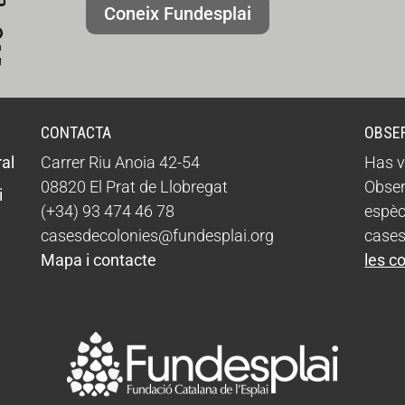
Coneix Fundesplai
CONTACTA
OBSE
al
Carrer Riu Anoia 42-54
Has v
08820 El Prat de Llobregat
Obser
i
(+34) 93 474 46 78
espèc
casesdecolonies@fundesplai.org
cases
Mapa i contacte
les c