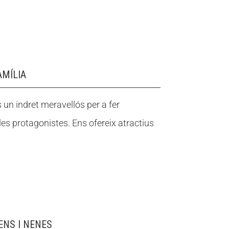
AMÍLIA
un indret meravellós per a fer
bles protagonistes. Ens ofereix atractius
ENS I NENES