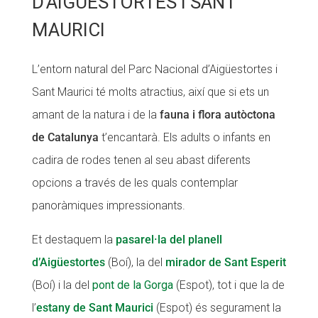
D’AIGÜESTORTES I SANT
MAURICI
L’entorn natural del Parc Nacional d’Aigüestortes i
Sant Maurici té molts atractius, així que si ets un
amant de la natura i de la
fauna i flora autòctona
de Catalunya
t’encantarà. Els adults o infants en
cadira de rodes tenen al seu abast diferents
opcions a través de les quals contemplar
panoràmiques impressionants.
Et destaquem la
pasarel·la del planell
d’Aigüestortes
(Boí), la del
mirador de Sant Esperit
(Boí) i la del
pont de la Gorga
(Espot), tot i que la de
l’
estany de Sant Maurici
(Espot) és segurament la