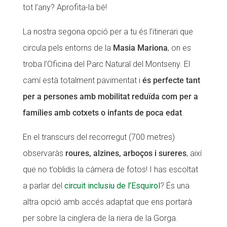
tot l’any? Aprofita-la bé!
La nostra segona opció per a tu és l’itinerari que
circula pels entorns de la
Masia Mariona
, on es
troba l’Oficina del Parc Natural del Montseny. El
camí està totalment pavimentat i
és perfecte tant
per a persones amb mobilitat reduïda com per a
famílies amb cotxets o infants de poca edat
.
En el transcurs del recorregut (700 metres)
observaràs
roures, alzines, arboços i sureres
, així
que no t’oblidis la càmera de fotos! I has escoltat
a parlar del
circuit inclusiu de l’Esquirol
? És una
altra opció amb accés adaptat que ens portarà
per sobre la cinglera de la riera de la Gorga.