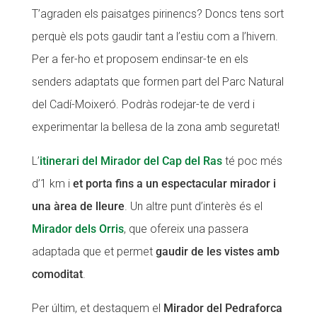
T’agraden els paisatges pirinencs? Doncs tens sort
perquè els pots gaudir tant a l’estiu com a l’hivern.
Per a fer-ho et proposem endinsar-te en els
senders adaptats que formen part del Parc Natural
del Cadí-Moixeró. Podràs rodejar-te de verd i
experimentar la bellesa de la zona amb seguretat!
L’
itinerari del Mirador del Cap del Ras
té poc més
d’1 km i
et porta fins a un espectacular mirador i
una àrea de lleure
. Un altre punt d’interès és el
Mirador dels Orris
, que ofereix una passera
adaptada que et permet
gaudir de les vistes amb
comoditat
.
Per últim, et destaquem el
Mirador del Pedraforca