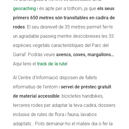
geocaching
i és apte per a tothom, ja que
els seus
primers 650 metres són transitables en cadira de
rodes
. El seu desnivell de 35 metres permet fer-hi
un agradable passeig mentre descobreixes les 33
espècies vegetals característiques del Parc del
Garraf. Podràs veure
avencs, coves, margallons…
Aquí tens el
track de la ruta
!
Al Centre d’Informació disposen de fullets
informatius de l’entorn i
servei de préstec gratuït
de material accessible
: bicicletes handbikes,
terceres rodes per adaptar la teva cadira, dossiers
inclusius de rutes de flora i fauna, lavabos
adaptats… Pots demanar-ho el mateix dia o fer la