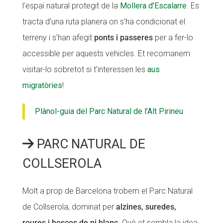
l’espai natural protegit de la
Mollera d’Escalarre
. Es
tracta d’una ruta planera on s’ha condicionat el
terreny i s’han afegit
ponts i passeres
per a fer-lo
accessible per aquests vehicles. Et recomanem
visitar-lo sobretot si t’interessen les
aus
migratòries
!
Plànol-guia del Parc Natural de l’Alt Pirineu
PARC NATURAL DE
COLLSEROLA
Molt a prop de Barcelona trobem el Parc Natural
de Collserola, dominat per
alzines, suredes,
roures i boscos de pi blanc
. Què et sembla la idea