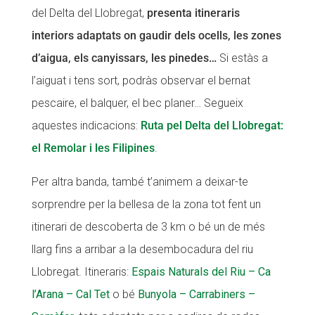
del Delta del Llobregat,
presenta itineraris
interiors adaptats on gaudir dels ocells, les zones
d’aigua, els canyissars, les pinedes…
Si estàs a
l’aiguat i tens sort, podràs observar el bernat
pescaire, el balquer, el bec planer… Segueix
aquestes indicacions:
Ruta pel Delta del Llobregat:
el Remolar i les Filipines
.
Per altra banda, també t’animem a deixar-te
sorprendre per la bellesa de la zona tot fent un
itinerari de descoberta de 3 km o bé un de més
llarg fins a arribar a la desembocadura del riu
Llobregat. Itineraris:
Espais Naturals del Riu – Ca
l’Arana – Cal Tet
o bé
Bunyola
–
Carrabiners –