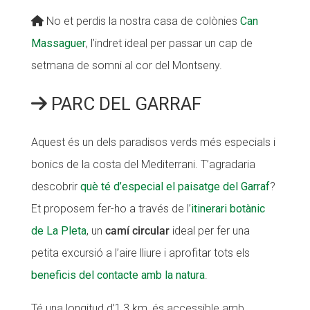
No et perdis la nostra casa de colònies
Can
Massaguer
, l’indret ideal per passar un cap de
setmana de somni al cor del Montseny.
PARC DEL GARRAF
Aquest és un dels paradisos verds més especials i
bonics de la costa del Mediterrani. T’agradaria
descobrir
què té d’especial el paisatge del Garraf
?
Et proposem fer-ho a través de l’
itinerari botànic
de La Pleta
, un
camí circular
ideal per fer una
petita excursió a l’aire lliure i aprofitar tots els
beneficis del contacte amb la natura
.
Té una longitud d’1,3 km, és accessible amb