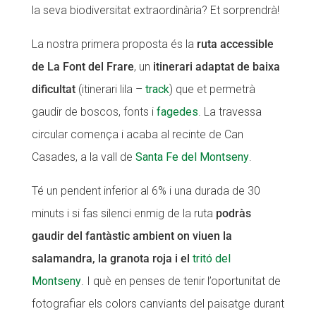
la seva biodiversitat extraordinària? Et sorprendrà!
La nostra primera proposta és la
ruta accessible
de La Font del Frare
, un
itinerari adaptat de baixa
dificultat
(itinerari lila –
track
) que et permetrà
gaudir de boscos, fonts i
fagedes
. La travessa
circular comença i acaba al recinte de Can
Casades, a la vall de
Santa Fe del Montseny
.
Té un pendent inferior al 6% i una durada de 30
minuts i si fas silenci enmig de la ruta
podràs
gaudir del fantàstic ambient on viuen la
salamandra, la granota roja i el
tritó del
Montseny
. I què en penses de tenir l’oportunitat de
fotografiar els colors canviants del paisatge durant