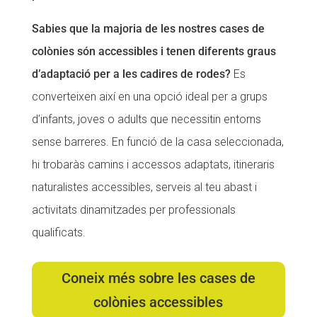
Fundesplai als mitjans
Fundesplai als mitjans
Sabies que la majoria de les nostres cases de
Xarxes socials
Xarxes socials
colònies són accessibles i tenen diferents graus
d’adaptació per a les cadires de rodes?
Es
COL·LABORA
COL·LABORA
converteixen així en una opció ideal per a grups
d’infants, joves o adults que necessitin entorns
Fes voluntariat
Fes voluntariat
sense barreres. En funció de la casa seleccionada,
Fes un donatiu
Fes un donatiu
hi trobaràs camins i accessos adaptats, itineraris
Treballa amb nosaltres
Treballa amb nosaltres
naturalistes accessibles, serveis al teu abast i
activitats dinamitzades per professionals
qualificats.
Coneix més sobre les cases de
colònies accessibles