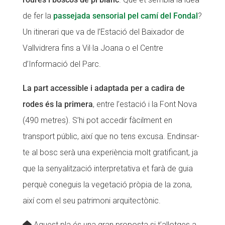
de fer la
passejada sensorial pel camí del Fondal
?
Un itinerari que va de l’Estació del Baixador de
Vallvidrera fins a Vil·la Joana o el Centre
d’Informació del Parc.
La part accessible i adaptada per a cadira de
rodes és la primera
, entre l’estació i la Font Nova
(490 metres). S’hi pot accedir fàcilment en
transport públic, així que no tens excusa. Endinsar-
te al bosc serà una experiència molt gratificant, ja
que la senyalització interpretativa et farà de guia
perquè coneguis la vegetació pròpia de la zona,
així com el seu patrimoni arquitectònic.
Aquest pla és una gran proposta si t’allotges a