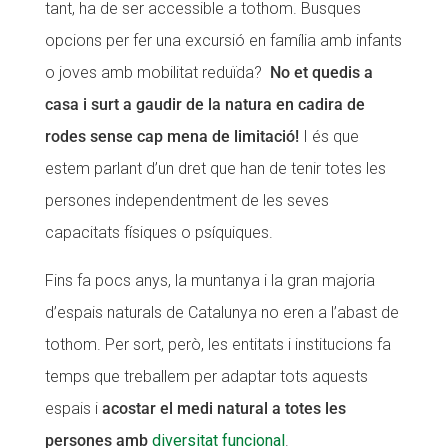
tant, ha de ser accessible a tothom. Busques
CONEIX FUNDESPLAI
CONEIX FUNDESPLAI
opcions per fer una excursió en família amb infants
o joves amb mobilitat reduïda?
No et quedis a
La Fundació
La Fundació
casa i surt a gaudir de la natura en cadira de
L'equip
L'equip
rodes sense cap mena de limitació!
I és que
Missió i valors
Missió i valors
estem parlant d’un dret que han de tenir totes les
Els comptes clars
Els comptes clars
persones independentment de les seves
Memòria d'activitats
Memòria d'activitats
capacitats físiques o psíquiques.
Proposta educativa
Proposta educativa
Fins fa pocs anys, la muntanya i la gran majoria
d’espais naturals de Catalunya no eren a l’abast de
ACTUALITAT
ACTUALITAT
tothom. Per sort, però, les entitats i institucions fa
Notícies
Notícies
temps que treballem per adaptar tots aquests
Butlletins
Butlletins
espais i
acostar el medi natural a totes les
persones amb
diversitat funcional
.
Diari de la Fundació
Diari de la Fundació