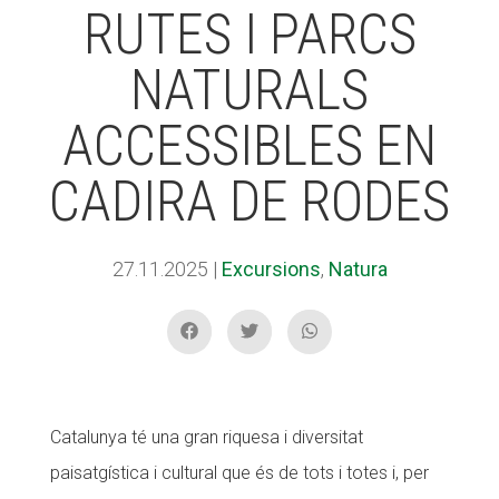
RUTES I PARCS
NATURALS
ACCIÓ SOCIAL I JOVES
ACCIÓ SOCIAL I JOVES
ACCESSIBLES EN
ESPLAIS
ESPLAIS
CADIRA DE RODES
SUPORT TERCER SECTOR
SUPORT TERCER SECTOR
27.11.2025
|
Excursions
,
Natura
Catalunya té una gran riquesa i diversitat
paisatgística i cultural que és de tots i totes i, per