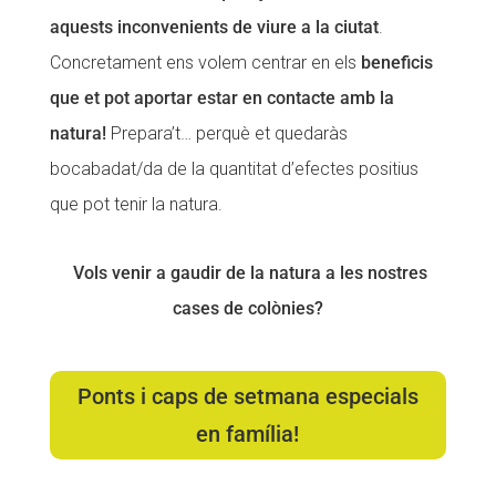
aquests inconvenients de viure a la ciutat
.
Fundesplai als mitjans
Fundesplai als mitjans
Concretament ens volem centrar en els
beneficis
Xarxes socials
Xarxes socials
que et pot aportar estar en contacte amb la
natura!
Prepara’t… perquè et quedaràs
COL·LABORA
COL·LABORA
bocabadat/da de la quantitat d’efectes positius
Fes voluntariat
Fes voluntariat
que pot tenir la natura.
Fes un donatiu
Fes un donatiu
Treballa amb nosaltres
Treballa amb nosaltres
Vols venir a gaudir de la natura a les nostres
cases de colònies?
Ponts i caps de setmana especials
en família!