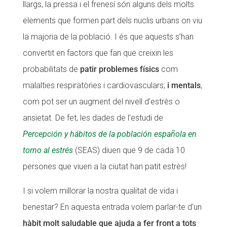
llargs, la pressa i el frenesí són alguns dels molts
CONEIX FUNDESPLAI
CONEIX FUNDESPLAI
elements que formen part dels nuclis urbans on viu
la majoria de la població. I és que aquests s’han
La Fundació
La Fundació
convertit en factors que fan que creixin les
L'equip
L'equip
probabilitats de
patir problemes físics
com
Missió i valors
Missió i valors
malalties respiratòries i cardiovasculars;
i mentals
,
Els comptes clars
Els comptes clars
com pot ser un augment del nivell d’estrès o
Memòria d'activitats
Memòria d'activitats
ansietat. De fet, les dades de l’estudi de
Percepción y hábitos de la población española en
Proposta educativa
Proposta educativa
torno al estrés
(SEAS) diuen que 9 de cada 10
ACTUALITAT
ACTUALITAT
persones que viuen a la ciutat han patit estrès!
Notícies
Notícies
I si volem millorar la nostra qualitat de vida i
Butlletins
Butlletins
benestar? En aquesta entrada volem parlar-te d’un
hàbit molt saludable que ajuda a fer front a tots
Diari de la Fundació
Diari de la Fundació