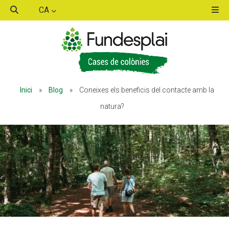
CA
ACTIVITATS D'ESTIU
ACTIVITATS D'ESTIU
Inici
»
Blog
»
Coneixes els beneficis del contacte amb la
MÓN ESCOLAR
MÓN ESCOLAR
natura?
ALBERG CENTRE ESPLAI
ALBERG CENTRE ESPLAI
FORMACIÓ
FORMACIÓ
CASES DE COLÒNIES
CASES DE COLÒNIES