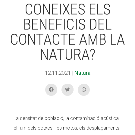
CONEIXES ELS
BENEFICIS DEL
ACCIÓ SOCIAL I JOVES
ACCIÓ SOCIAL I JOVES
CONTACTE AMB LA
ESPLAIS
ESPLAIS
NATURA?
SUPORT TERCER SECTOR
SUPORT TERCER SECTOR
12.11.2021
|
Natura
La densitat de població, la contaminació acústica,
el fum dels cotxes i les motos, els desplaçaments