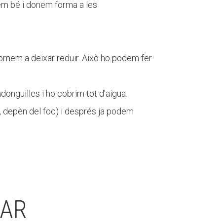
sem bé i donem forma a les
 tornem a deixar reduir. Això ho podem fer
donguilles i ho cobrim tot d’aigua.
n, depèn del foc) i després ja podem
SAR