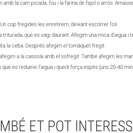
amb la carn picada, l’ou i la farina de fajol o arròs. Amas
Un cop fregides les enretirem, deixant escórrer l’oli.
a triturada, que es vagi daurant. Afegim una mica d’aigua i
ta la ceba. Després afegim el tomàquet fregit.
 afegim a la cassola amb el sofregit. També afegim les man
 que es redueixi l’aigua i quedi força espès (uns 20-40 mi
MBÉ ET POT INTERES