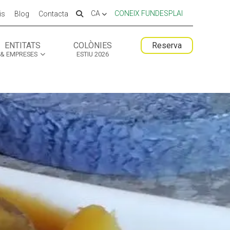
CA
CONEIX FUNDESPLAI
is
Blog
Contacta
ENTITATS
COLÒNIES
Reserva
& EMPRESES
ESTIU 2026
 ESPLAI
 ESPLAI
FORMACIÓ
FORMACIÓ
SUPORT TERCER SECTOR
SUPORT TERCER SECTOR
LABORA
LABORA
Fes voluntariat
Fes voluntariat