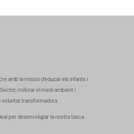
cre amb la missió d'educar els infants i
r Sector, millorar el medi ambient i
b voluntat transformadora.
deal per desenvolupar la nostra tasca.