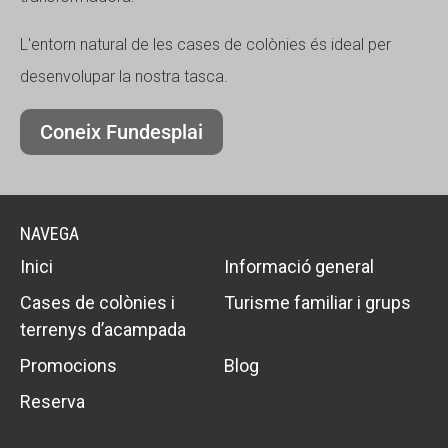
L'entorn natural de les cases de colònies és ideal per
desenvolupar la nostra tasca.
Coneix Fundesplai
NAVEGA
Inici
Informació general
Cases de colònies i
Turisme familiar i grups
terrenys d’acampada
Promocions
Blog
Reserva