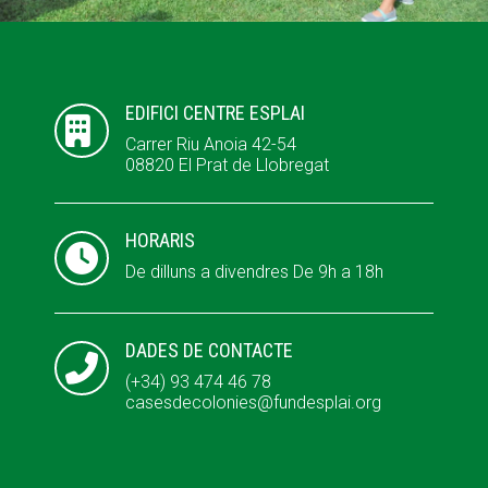
ACCIÓ SOCIAL I JOVES
ACCIÓ SOCIAL I JOVES
EDIFICI CENTRE ESPLAI

Carrer Riu Anoia 42-54
08820 El Prat de Llobregat
ESPLAIS
ESPLAIS
HORARIS

SUPORT TERCER SECTOR
SUPORT TERCER SECTOR
De dilluns a divendres De 9h a 18h
DADES DE CONTACTE

(+34) 93 474 46 78
casesdecolonies@fundesplai.org