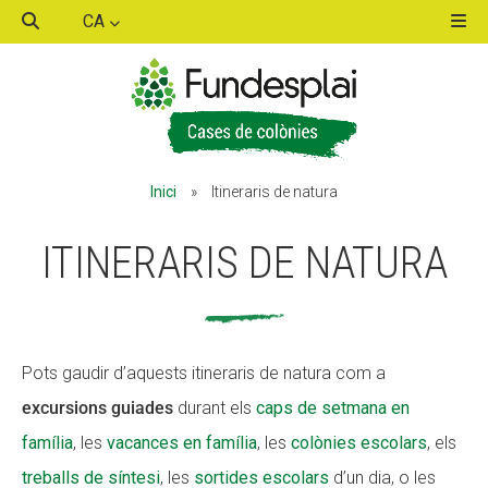
CA
ACTIVITATS D'ESTIU
ACTIVITATS D'ESTIU
Inici
»
Itineraris de natura
MÓN ESCOLAR
MÓN ESCOLAR
ITINERARIS DE NATURA
ALBERG CENTRE ESPLAI
ALBERG CENTRE ESPLAI
Pots gaudir d’aquests itineraris de natura com a
FORMACIÓ
FORMACIÓ
excursions guiades
durant els
caps de setmana en
família
, les
vacances en família
, les
colònies escolars
, els
CASES DE COLÒNIES
CASES DE COLÒNIES
treballs de síntesi
, les
sortides escolars
d’un dia, o les