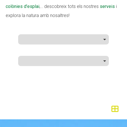
colònies d’esplai
,… descobreix tots els nostres
serveis
i
explora la natura amb nosaltres!
ACCIÓ SOCIAL I JOVES
ACCIÓ SOCIAL I JOVES
ESPLAIS
ESPLAIS
SUPORT TERCER SECTOR
SUPORT TERCER SECTOR