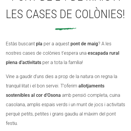
LES CASES DE COLÒNIES!
ACCIÓ SOCIAL I JOVES
ACCIÓ SOCIAL I JOVES
Estàs buscant
pla
per a aquest
pont de maig
? A les
ESPLAIS
ESPLAIS
nostres cases de colònies t’espera una
escapada rural
plena d’activitats
per a tota la família!
SUPORT TERCER SECTOR
SUPORT TERCER SECTOR
Vine a gaudir d’uns dies a prop de la natura on regna la
tranquil·litat i el bon servei. T’oferim
allotjaments
sostenibles al cor d’Osona
amb pensió completa, cuina
casolana, amplis espais verds i un munt de jocs i activitats
perquè petits, petites i grans gaudiu al màxim del pont
festiu.