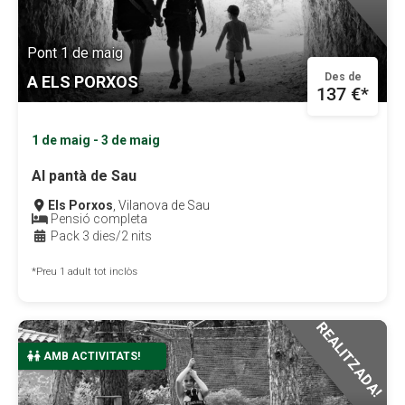
Pont 1 de maig
Des de
A ELS PORXOS
137 €*
1 de maig - 3 de maig
Al pantà de Sau
Els Porxos
, Vilanova de Sau
Pensió completa
Pack 3 dies/2 nits
*Preu 1 adult tot inclòs
REALITZADA!
COMPLET
AMB ACTIVITATS!