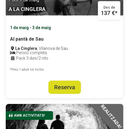
Des de
A LA CINGLERA
Fundesplai als mitjans
Fundesplai als mitjans
137 €*
Xarxes socials
Xarxes socials
1 de maig - 3 de maig
COL·LABORA
COL·LABORA
Al pantà de Sau
Fes voluntariat
Fes voluntariat
La Cinglera
, Vilanova de Sau
Pensió completa
Pack 3 dies/2 nits
Fes un donatiu
Fes un donatiu
*Preu 1 adult tot inclòs
Treballa amb nosaltres
Treballa amb nosaltres
Reserva
REALITZADA!
COMPLET
AMB ACTIVITATS!