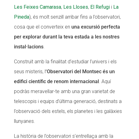
Les Feixes Camarasa
,
Les Lloses
,
El Refugi
i
La
CONEIX FUNDESPLAI
CONEIX FUNDESPLAI
Pineda
), és molt senzill arribar fins a l’observatori,
La Fundació
La Fundació
cosa que el converteix en
una excursió perfecta
L'equip
L'equip
per explorar durant la teva estada a les nostres
instal·lacions
.
Missió i valors
Missió i valors
Els comptes clars
Els comptes clars
Construït amb la finalitat d’estudiar l’univers i els
seus misteris, l
‘Observatori del Montsec és un
Memòria d'activitats
Memòria d'activitats
edifici científic de renom internacional
. Aquí
Proposta educativa
Proposta educativa
podràs meravellar-te amb una gran varietat de
ACTUALITAT
ACTUALITAT
telescopis i equips d’última generació, destinats a
l’observació dels estels, els planetes i les galàxies
Notícies
Notícies
llunyanes.
Butlletins
Butlletins
La història de l’observatori s’entrellaça amb la
Diari de la Fundació
Diari de la Fundació