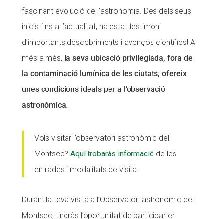
fascinant evolució de l’astronomia. Des dels seus
Fundesplai als mitjans
Fundesplai als mitjans
inicis fins a l’actualitat, ha estat testimoni
Xarxes socials
Xarxes socials
d’importants descobriments i avenços científics! A
més a més,
la seva ubicació privilegiada, fora de
COL·LABORA
COL·LABORA
la contaminació lumínica de les ciutats, ofereix
Fes voluntariat
Fes voluntariat
unes condicions ideals per a l’observació
Fes un donatiu
Fes un donatiu
astronòmica
.
Treballa amb nosaltres
Treballa amb nosaltres
Vols visitar l’observatori astronòmic del
Montsec?
Aquí trobaràs informació
de les
entrades i modalitats de visita.
Durant la teva visita a l’Observatori astronòmic del
Montsec, tindràs l’oportunitat de participar en