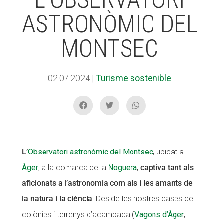
ASTRONÒMIC DEL
ACCIÓ SOCIAL I JOVES
ACCIÓ SOCIAL I JOVES
MONTSEC
ESPLAIS
ESPLAIS
02.07.2024
|
Turisme sostenible
SUPORT TERCER SECTOR
SUPORT TERCER SECTOR
L’
Observatori astronòmic del Montsec
, ubicat a
Àger
, a la comarca de la
Noguera
,
captiva tant als
aficionats a l’astronomia com als i les amants de
la natura i la ciència
! Des de les nostres cases de
colònies i terrenys d’acampada (
Vagons d’Àger
,