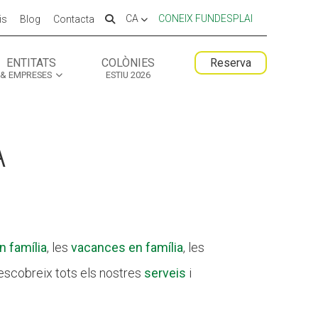
CA
CONEIX FUNDESPLAI
is
Blog
Contacta
ENTITATS
COLÒNIES
Reserva
& EMPRESES
ESTIU 2026
 ESPLAI
 ESPLAI
FORMACIÓ
FORMACIÓ
SUPORT TERCER SECTOR
SUPORT TERCER SECTOR
A
 família
, les
vacances en família
, les
escobreix tots els nostres
serveis
i
LABORA
LABORA
Fes voluntariat
Fes voluntariat