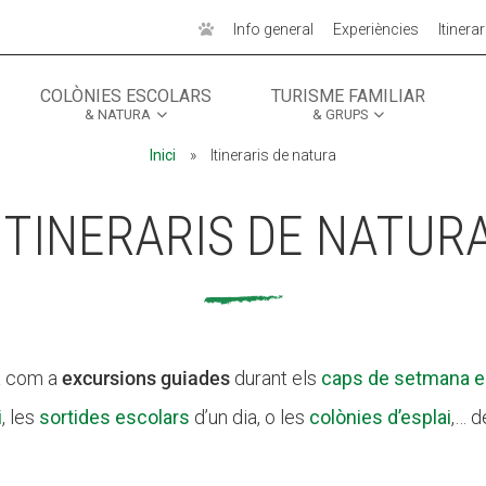
Info general
Experiències
Itinerar
COLÒNIES ESCOLARS
TURISME FAMILIAR
& NATURA
& GRUPS
MÓN ESCOLAR
MÓN ESCOLAR
ALBERG CENTRE
ALBERG CENTRE
Inici
»
Itineraris de natura
CCIÓ SOCIAL I JOVES
CCIÓ SOCIAL I JOVES
ESPLAIS
ESPLAIS
ITINERARIS DE NATUR
ra com a
excursions guiades
durant els
caps de setmana en
i
, les
sortides escolars
d’un dia, o les
colònies d’esplai
,… d
ACTUALITAT
ACTUALITAT
COL·
COL·
Notícies
Notícies