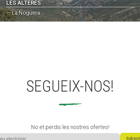
LES ALTERES
— La Noguera
SEGUEIX-NOS!
No et perdis les nostres ofertes!
Subscri