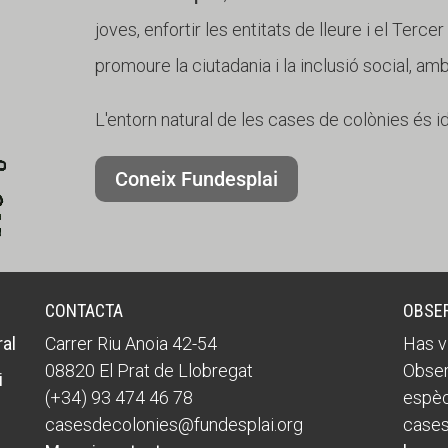
joves, enfortir les entitats de lleure i el Terce
promoure la ciutadania i la inclusió social, am
L'entorn natural de les cases de colònies és i
Coneix Fundesplai
CONTACTA
OBSE
al
Carrer Riu Anoia 42-54
Has v
08820 El Prat de Llobregat
Obser
i
(+34) 93 474 46 78
espèc
casesdecolonies@fundesplai.org
cases