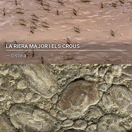
LA RIERA MAJOR I ELS CROUS
— Osona