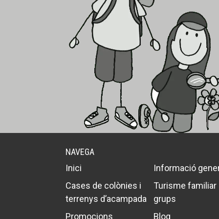
NAVEGA
Inici
Informació gener
Cases de colònies i
Turisme familiar 
terrenys d’acampada
grups
Promocions
Blog