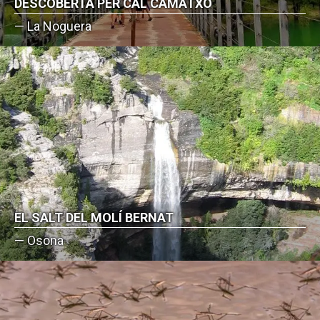
DESCOBERTA PER CAL CAMATXO
— La Noguera
EL SALT DEL MOLÍ BERNAT
— Osona