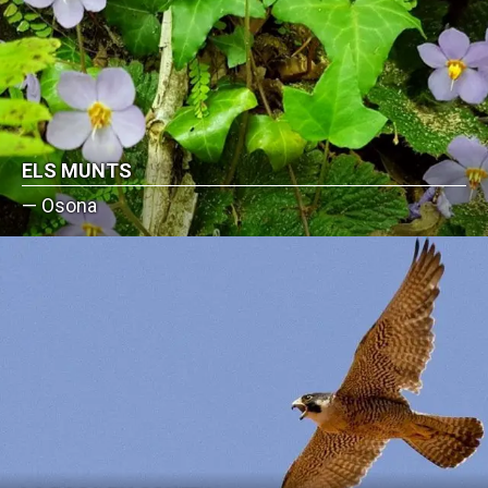
ELS MUNTS
— Osona