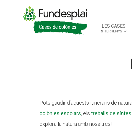
LES CASES
& TERRENYS
ACTIVITATS D'ESTIU
ACTIVITATS D'ESTIU
CASES DE COLÒNIES
CASES DE COLÒNIES
A
A
Pots gaudir d’aquests itineraris de natu
colònies escolars
, els
treballs de síntes
explora la natura amb nosaltres!
CONEIX FUNDESPLAI
CONEIX FUNDESPLAI
La Fundació
La Fundació