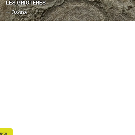
LES GRIOTERES
— Osona
u-te